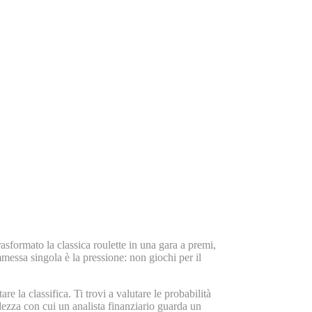
asformato la classica roulette in una gara a premi,
messa singola è la pressione: non giochi per il
e la classifica. Ti trovi a valutare le probabilità
ddezza con cui un analista finanziario guarda un