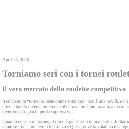
Skip
to
content
April 14, 2026
Torniamo seri con i tornei roulet
Il vero mercato della roulette competitiva
Il concetto di “tornei roulette online soldi veri” non è una novità, è u
dove il tavolo diventa un’arena e il banco non è più un amico ma un av
divertimento, giochi per la supremazia.
Quando entri in un torneo, il ritmo è più serrato di una partita di Starb
come se fossi a un tavolo di Gonzo’s Quest, dove la volatilità è la rego