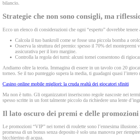
bilancio.
Strategie che non sono consigli, ma riflessi
Ecco un elenco di considerazioni che ogni “esperto” dovrebbe tenere a
Calcola il tuo bankroll come se fosse una piccola bomba a orolog
Osserva la struttura del premio: spesso il 70% del montepremi va 
assicurativa per il loro margine.
Controlla la regola dei turni: alcuni tornei consentono di rigioc
Andiamo oltre la teoria. Immagina di essere in un tavolo con 20 giocat
torneo. Se il tuo punteggio supera la media, ti guadagni quasi l’intero 
Casino online mobile migliori: la cruda realtà dei giocatori sfiniti
Ma non è tutto. Gli organizzatori inseriscono regole nascoste nei term
spesso scritte in un font talmente piccolo da richiedere una lente d’i
Il lato oscuro dei premi e delle promozioni
Le promozioni “VIP” nei tornei di roulette sono l’ennesima illusione. S
promessa di un bonus senza deposito è solo una manovra per riempire il
bicchierino di acqua.