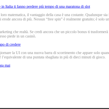
 in Italia ti fanno perdere più tempo di una maratona di slot
 loro matematica, il vantaggio della casa è una costante. Qualunque sia i
si erode ancora di più. Nessun “free spin” è realmente gratuito; è solo un
rketing che realtà. Se credi ancora che un piccolo bonus ti trasformerà 
esso piede in un casinò.
mpo di credere
aggiornare la UI con una nuova barra di scorrimento che appare solo quand
è l’equivalente di una puntata sbagliata in più di dieci minuti di gioco.
aga mai