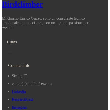
Birdclimber
Mi chiamo Enrico Guzzo, sono un consulente tecnico
ambientale e un rocciatore, con una grande passione per i
rapaci.
Links
Contact Info
Sicilia, IT
enrico(at)birdclimber.com
Linkedin
ResearchGate
Instagram