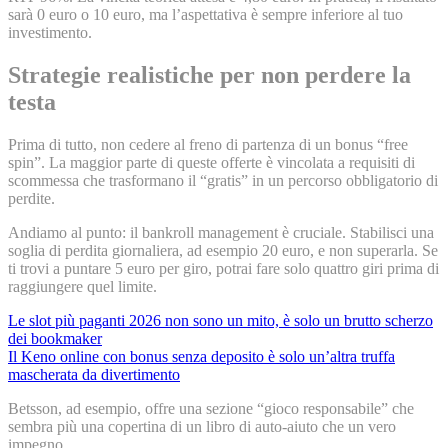
sarà 0 euro o 10 euro, ma l’aspettativa è sempre inferiore al tuo
investimento.
Strategie realistiche per non perdere la
testa
Prima di tutto, non cedere al freno di partenza di un bonus “free
spin”. La maggior parte di queste offerte è vincolata a requisiti di
scommessa che trasformano il “gratis” in un percorso obbligatorio di
perdite.
Andiamo al punto: il bankroll management è cruciale. Stabilisci una
soglia di perdita giornaliera, ad esempio 20 euro, e non superarla. Se
ti trovi a puntare 5 euro per giro, potrai fare solo quattro giri prima di
raggiungere quel limite.
Le slot più paganti 2026 non sono un mito, è solo un brutto scherzo
dei bookmaker
Il Keno online con bonus senza deposito è solo un’altra truffa
mascherata da divertimento
Betsson, ad esempio, offre una sezione “gioco responsabile” che
sembra più una copertina di un libro di auto-aiuto che un vero
impegno.