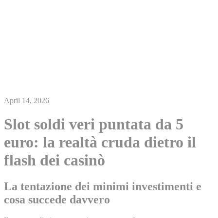
Skip
to
content
April 14, 2026
Slot soldi veri puntata da 5
euro: la realtà cruda dietro il
flash dei casinò
La tentazione dei minimi investimenti e
cosa succede davvero