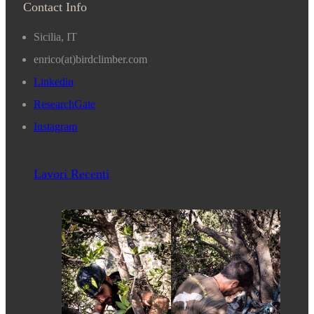
Contact Info
Sicilia, IT
enrico(at)birdclimber.com
Linkedin
ResearchGate
Instagram
Lavori Recenti