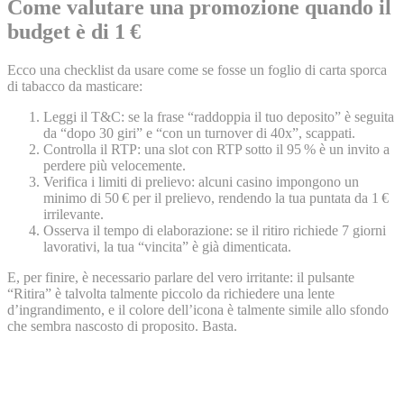
Come valutare una promozione quando il
budget è di 1 €
Ecco una checklist da usare come se fosse un foglio di carta sporca
di tabacco da masticare:
Leggi il T&C: se la frase “raddoppia il tuo deposito” è seguita
da “dopo 30 giri” e “con un turnover di 40x”, scappati.
Controlla il RTP: una slot con RTP sotto il 95 % è un invito a
perdere più velocemente.
Verifica i limiti di prelievo: alcuni casino impongono un
minimo di 50 € per il prelievo, rendendo la tua puntata da 1 €
irrilevante.
Osserva il tempo di elaborazione: se il ritiro richiede 7 giorni
lavorativi, la tua “vincita” è già dimenticata.
E, per finire, è necessario parlare del vero irritante: il pulsante
“Ritira” è talvolta talmente piccolo da richiedere una lente
d’ingrandimento, e il colore dell’icona è talmente simile allo sfondo
che sembra nascosto di proposito. Basta.