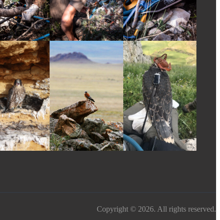
Copyright © 2026. All rights reserved.