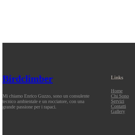
Birdclimber
Links
Home
Chi Sono
Mi chiamo Enrico Guzzo, sono un consulente
Servizi
tecnico ambientale e un rocciatore, con una
Contatti
grande passione per i rapaci.
Gallery