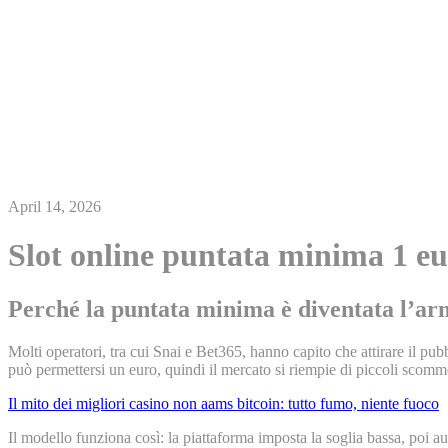
Skip
to
content
April 14, 2026
Slot online puntata minima 1 euro
Perché la puntata minima è diventata l’ar
Molti operatori, tra cui Snai e Bet365, hanno capito che attirare il pu
può permettersi un euro, quindi il mercato si riempie di piccoli scommet
Il mito dei migliori casino non aams bitcoin: tutto fumo, niente fuoco
Il modello funziona così: la piattaforma imposta la soglia bassa, poi a