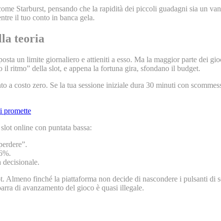
come Starburst, pensando che la rapidità dei piccoli guadagni sia un van
tre il tuo conto in banca gela.
la teoria
ta un limite giornaliero e attieniti a esso. Ma la maggior parte dei gioc
il ritmo” della slot, e appena la fortuna gira, sfondano il budget.
to a costo zero. Se la tua sessione iniziale dura 30 minuti con scommes
i promette
 slot online con puntata bassa:
perdere”.
96%.
a decisionale.
 slot. Almeno finché la piattaforma non decide di nascondere i pulsanti
barra di avanzamento del gioco è quasi illegale.