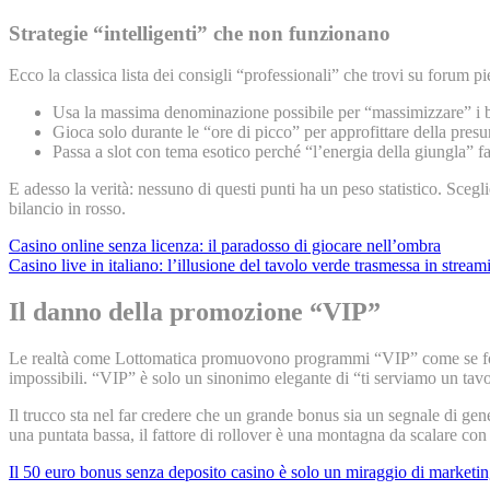
Strategie “intelligenti” che non funzionano
Ecco la classica lista dei consigli “professionali” che trovi su forum pie
Usa la massima denominazione possibile per “massimizzare” i 
Gioca solo durante le “ore di picco” per approfittare della presun
Passa a slot con tema esotico perché “l’energia della giungla” fa
E adesso la verità: nessuno di questi punti ha un peso statistico. Scegl
bilancio in rosso.
Casino online senza licenza: il paradosso di giocare nell’ombra
Casino live in italiano: l’illusione del tavolo verde trasmessa in stream
Il danno della promozione “VIP”
Le realtà come Lottomatica promuovono programmi “VIP” come se fossero 
impossibili. “VIP” è solo un sinonimo elegante di “ti serviamo un tavol
Il trucco sta nel far credere che un grande bonus sia un segnale di ge
una puntata bassa, il fattore di rollover è una montagna da scalare co
Il 50 euro bonus senza deposito casino è solo un miraggio di marketi