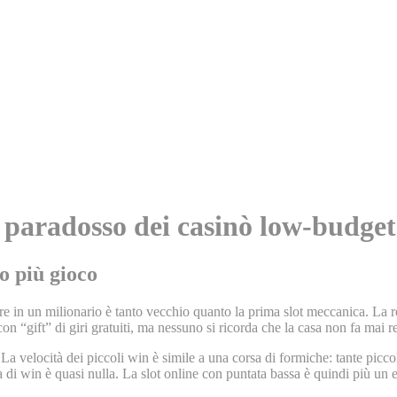
l paradosso dei casinò low‑budget
o più gioco
e in un milionario è tanto vecchio quanto la prima slot meccanica. La r
“gift” di giri gratuiti, ma nessuno si ricorda che la casa non fa mai reg
La velocità dei piccoli win è simile a una corsa di formiche: tante picco
 di win è quasi nulla. La slot online con puntata bassa è quindi più un 