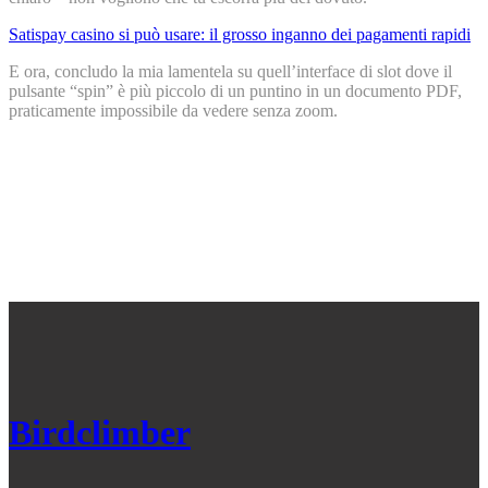
Satispay casino si può usare: il grosso inganno dei pagamenti rapidi
E ora, concludo la mia lamentela su quell’interface di slot dove il
pulsante “spin” è più piccolo di un puntino in un documento PDF,
praticamente impossibile da vedere senza zoom.
Birdclimber