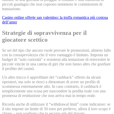
piccoli guadagni che non coprono nemmeno le commissioni di
transazione.
Casino online offerte san valentino: la truffa romantica più costosa
dell’anno
Strategie di sopravvivenza per il
giocatore scettico
Se sei del tipo che ancora vuole provare le promozioni, almeno fallo
con la consapevolezza che il vero vantaggio è limitato. Imposta un
budget di “solo curiosità” e resisterai alla tentazione di reinvestire le
piccole vincite in una catena di giri che non fanno altro che gonfiare
il profitto del casinò.
Un altro trucco è approfittare del “cashback” offerto da alcuni
operatori, ma solo se riesci a dimostrare di avere un profilo di
scommessa estremamente alto. In caso contrario, il cashback è
semplicemente una scusa per nascondere la perdita reale con una
promessa di restituzione che non arriva mai in tempo reale.
Ricorda anche di utilizzare il “withdrawal limit” come indicatore: se
il sito impone un limite di 50 euro per prelievo, allora il loro scopo è
chiaro – non vogliono che tu escorra più del dovuto.