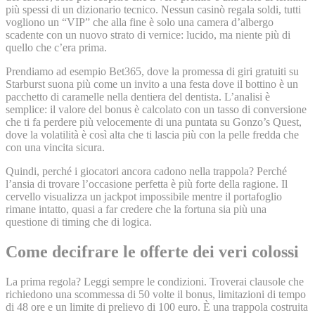
più spessi di un dizionario tecnico. Nessun casinò regala soldi, tutti
vogliono un “VIP” che alla fine è solo una camera d’albergo
scadente con un nuovo strato di vernice: lucido, ma niente più di
quello che c’era prima.
Prendiamo ad esempio Bet365, dove la promessa di giri gratuiti su
Starburst suona più come un invito a una festa dove il bottino è un
pacchetto di caramelle nella dentiera del dentista. L’analisi è
semplice: il valore del bonus è calcolato con un tasso di conversione
che ti fa perdere più velocemente di una puntata su Gonzo’s Quest,
dove la volatilità è così alta che ti lascia più con la pelle fredda che
con una vincita sicura.
Quindi, perché i giocatori ancora cadono nella trappola? Perché
l’ansia di trovare l’occasione perfetta è più forte della ragione. Il
cervello visualizza un jackpot impossibile mentre il portafoglio
rimane intatto, quasi a far credere che la fortuna sia più una
questione di timing che di logica.
Come decifrare le offerte dei veri colossi
La prima regola? Leggi sempre le condizioni. Troverai clausole che
richiedono una scommessa di 50 volte il bonus, limitazioni di tempo
di 48 ore e un limite di prelievo di 100 euro. È una trappola costruita