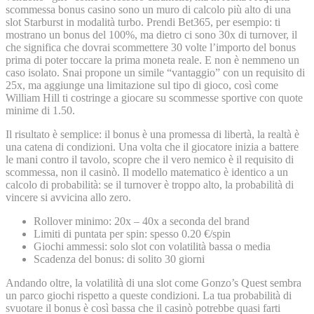
scommessa bonus casino sono un muro di calcolo più alto di una
slot Starburst in modalità turbo. Prendi Bet365, per esempio: ti
mostrano un bonus del 100%, ma dietro ci sono 30x di turnover, il
che significa che dovrai scommettere 30 volte l’importo del bonus
prima di poter toccare la prima moneta reale. E non è nemmeno un
caso isolato. Snai propone un simile “vantaggio” con un requisito di
25x, ma aggiunge una limitazione sul tipo di gioco, così come
William Hill ti costringe a giocare su scommesse sportive con quote
minime di 1.50.
Il risultato è semplice: il bonus è una promessa di libertà, la realtà è
una catena di condizioni. Una volta che il giocatore inizia a battere
le mani contro il tavolo, scopre che il vero nemico è il requisito di
scommessa, non il casinò. Il modello matematico è identico a un
calcolo di probabilità: se il turnover è troppo alto, la probabilità di
vincere si avvicina allo zero.
Rollover minimo: 20x – 40x a seconda del brand
Limiti di puntata per spin: spesso 0.20 €/spin
Giochi ammessi: solo slot con volatilità bassa o media
Scadenza del bonus: di solito 30 giorni
Andando oltre, la volatilità di una slot come Gonzo’s Quest sembra
un parco giochi rispetto a queste condizioni. La tua probabilità di
svuotare il bonus è così bassa che il casinò potrebbe quasi farti