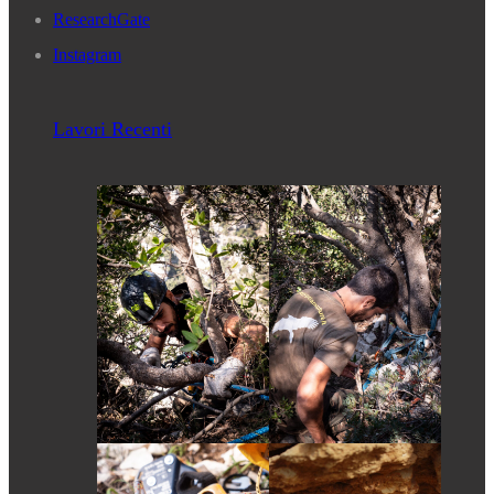
ResearchGate
Instagram
Lavori Recenti