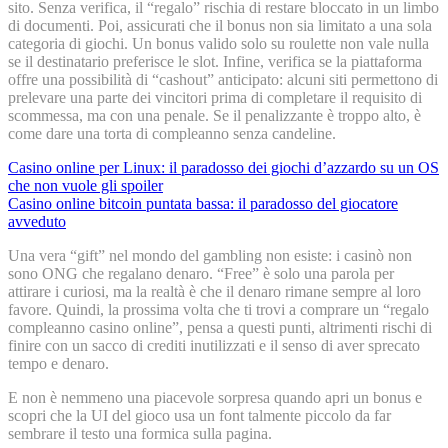
sito. Senza verifica, il “regalo” rischia di restare bloccato in un limbo
di documenti. Poi, assicurati che il bonus non sia limitato a una sola
categoria di giochi. Un bonus valido solo su roulette non vale nulla
se il destinatario preferisce le slot. Infine, verifica se la piattaforma
offre una possibilità di “cashout” anticipato: alcuni siti permettono di
prelevare una parte dei vincitori prima di completare il requisito di
scommessa, ma con una penale. Se il penalizzante è troppo alto, è
come dare una torta di compleanno senza candeline.
Casino online per Linux: il paradosso dei giochi d’azzardo su un OS
che non vuole gli spoiler
Casino online bitcoin puntata bassa: il paradosso del giocatore
avveduto
Una vera “gift” nel mondo del gambling non esiste: i casinò non
sono ONG che regalano denaro. “Free” è solo una parola per
attirare i curiosi, ma la realtà è che il denaro rimane sempre al loro
favore. Quindi, la prossima volta che ti trovi a comprare un “regalo
compleanno casino online”, pensa a questi punti, altrimenti rischi di
finire con un sacco di crediti inutilizzati e il senso di aver sprecato
tempo e denaro.
E non è nemmeno una piacevole sorpresa quando apri un bonus e
scopri che la UI del gioco usa un font talmente piccolo da far
sembrare il testo una formica sulla pagina.