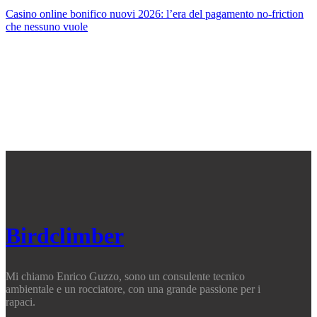
Casino online bonifico nuovi 2026: l’era del pagamento no‑friction
che nessuno vuole
Birdclimber
Mi chiamo Enrico Guzzo, sono un consulente tecnico
ambientale e un rocciatore, con una grande passione per i
rapaci.