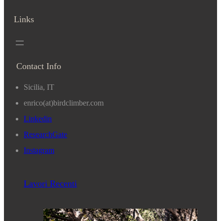
Links
Contact Info
Sicilia, IT
enrico(at)birdclimber.com
Linkedin
ResearchGate
Instagram
Lavori Recenti