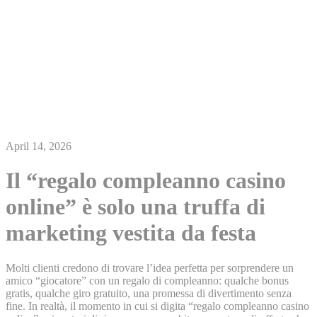
Skip
to
content
April 14, 2026
Il “regalo compleanno casino
online” è solo una truffa di
marketing vestita da festa
Molti clienti credono di trovare l’idea perfetta per sorprendere un
amico “giocatore” con un regalo di compleanno: qualche bonus
gratis, qualche giro gratuito, una promessa di divertimento senza
fine. In realtà, il momento in cui si digita “regalo compleanno casino