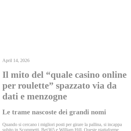
Skip
to
content
April 14, 2026
Il mito del “quale casino online
per roulette” spazzato via da
dati e menzogne
Le trame nascoste dei grandi nomi
Quando si cercano i migliori posti per girare la pallina, si incappa
subito in Scommetti, Bet365 e William Hill. Queste piattaforme