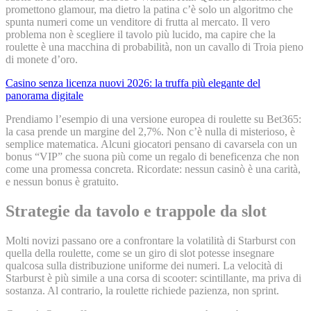
promettono glamour, ma dietro la patina c’è solo un algoritmo che
spunta numeri come un venditore di frutta al mercato. Il vero
problema non è scegliere il tavolo più lucido, ma capire che la
roulette è una macchina di probabilità, non un cavallo di Troia pieno
di monete d’oro.
Casino senza licenza nuovi 2026: la truffa più elegante del
panorama digitale
Prendiamo l’esempio di una versione europea di roulette su Bet365:
la casa prende un margine del 2,7%. Non c’è nulla di misterioso, è
semplice matematica. Alcuni giocatori pensano di cavarsela con un
bonus “VIP” che suona più come un regalo di beneficenza che non
come una promessa concreta. Ricordate: nessun casinò è una carità,
e nessun bonus è gratuito.
Strategie da tavolo e trappole da slot
Molti novizi passano ore a confrontare la volatilità di Starburst con
quella della roulette, come se un giro di slot potesse insegnare
qualcosa sulla distribuzione uniforme dei numeri. La velocità di
Starburst è più simile a una corsa di scooter: scintillante, ma priva di
sostanza. Al contrario, la roulette richiede pazienza, non sprint.