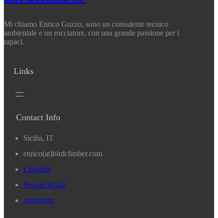
Mi chiamo Enrico Guzzo, sono un consulente tecnico
ambientale e un rocciatore, con una grande passione per i
rapaci.
Links
Contact Info
Sicilia, IT
enrico(at)birdclimber.com
Linkedin
ResearchGate
Instagram