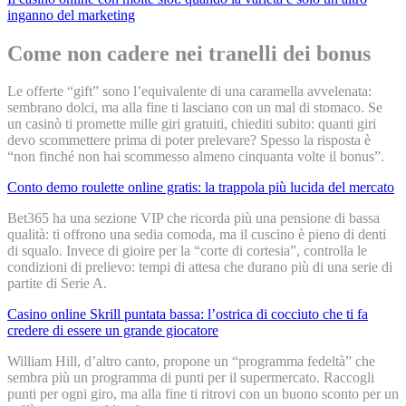
inganno del marketing
Come non cadere nei tranelli dei bonus
Le offerte “gift” sono l’equivalente di una caramella avvelenata:
sembrano dolci, ma alla fine ti lasciano con un mal di stomaco. Se
un casinò ti promette mille giri gratuiti, chiediti subito: quanti giri
devo scommettere prima di poter prelevare? Spesso la risposta è
“non finché non hai scommesso almeno cinquanta volte il bonus”.
Conto demo roulette online gratis: la trappola più lucida del mercato
Bet365 ha una sezione VIP che ricorda più una pensione di bassa
qualità: ti offrono una sedia comoda, ma il cuscino è pieno di denti
di squalo. Invece di gioire per la “corte di cortesia”, controlla le
condizioni di prelievo: tempi di attesa che durano più di una serie di
partite di Serie A.
Casino online Skrill puntata bassa: l’ostrica di cocciuto che ti fa
credere di essere un grande giocatore
William Hill, d’altro canto, propone un “programma fedeltà” che
sembra più un programma di punti per il supermercato. Raccogli
punti per ogni giro, ma alla fine ti ritrovi con un buono sconto per un