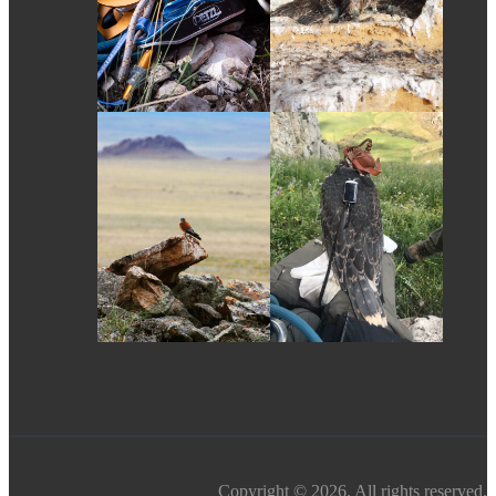
Copyright © 2026. All rights reserved.