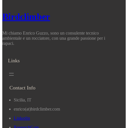
Birdclimber
Mi chiamo Enrico Guzzo, sono un consulente tecnico
ambientale e un rocciatore, con una grande passione per i
rapaci.
Links
Contact Info
Sicilia, IT
enrico(at)birdclimber.com
Linkedin
ResearchGate