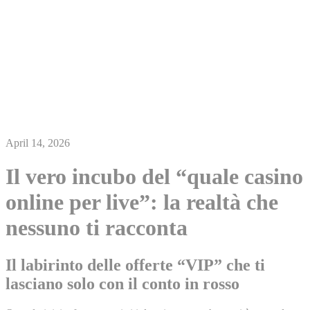
Skip
to
content
April 14, 2026
Il vero incubo del “quale casino
online per live”: la realtà che
nessuno ti racconta
Il labirinto delle offerte “VIP” che ti
lasciano solo con il conto in rosso