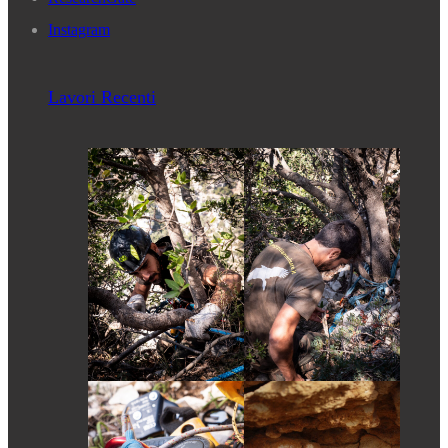
Instagram
Lavori Recenti