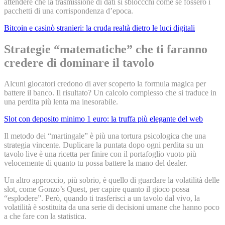
attendere che la trasmissione di dati si sbloccchi come se fossero i
pacchetti di una corrispondenza d’epoca.
Bitcoin e casinò stranieri: la cruda realtà dietro le luci digitali
Strategie “matematiche” che ti faranno
credere di dominare il tavolo
Alcuni giocatori credono di aver scoperto la formula magica per
battere il banco. Il risultato? Un calcolo complesso che si traduce in
una perdita più lenta ma inesorabile.
Slot con deposito minimo 1 euro: la truffa più elegante del web
Il metodo dei “martingale” è più una tortura psicologica che una
strategia vincente. Duplicare la puntata dopo ogni perdita su un
tavolo live è una ricetta per finire con il portafoglio vuoto più
velocemente di quanto tu possa battere la mano del dealer.
Un altro approccio, più sobrio, è quello di guardare la volatilità delle
slot, come Gonzo’s Quest, per capire quanto il gioco possa
“esplodere”. Però, quando ti trasferisci a un tavolo dal vivo, la
volatilità è sostituita da una serie di decisioni umane che hanno poco
a che fare con la statistica.