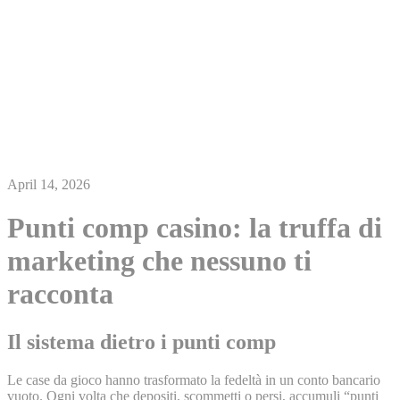
Skip
to
content
April 14, 2026
Punti comp casino: la truffa di
marketing che nessuno ti
racconta
Il sistema dietro i punti comp
Le case da gioco hanno trasformato la fedeltà in un conto bancario
vuoto. Ogni volta che depositi, scommetti o persi, accumuli “punti