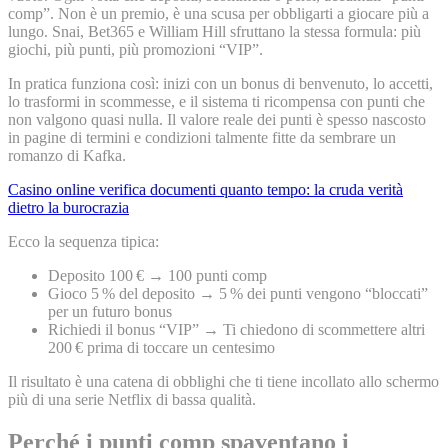
comp”. Non è un premio, è una scusa per obbligarti a giocare più a
lungo. Snai, Bet365 e William Hill sfruttano la stessa formula: più
giochi, più punti, più promozioni “VIP”.
In pratica funziona così: inizi con un bonus di benvenuto, lo accetti,
lo trasformi in scommesse, e il sistema ti ricompensa con punti che
non valgono quasi nulla. Il valore reale dei punti è spesso nascosto
in pagine di termini e condizioni talmente fitte da sembrare un
romanzo di Kafka.
Casino online verifica documenti quanto tempo: la cruda verità
dietro la burocrazia
Ecco la sequenza tipica:
Deposito 100 € → 100 punti comp
Gioco 5 % del deposito → 5 % dei punti vengono “bloccati”
per un futuro bonus
Richiedi il bonus “VIP” → Ti chiedono di scommettere altri
200 € prima di toccare un centesimo
Il risultato è una catena di obblighi che ti tiene incollato allo schermo
più di una serie Netflix di bassa qualità.
Perché i punti comp spaventano i