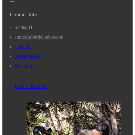
Contact Info
Sicilia, IT
enrico(at)birdclimber.com
Linkedin
ResearchGate
Instagram
Lavori Recenti