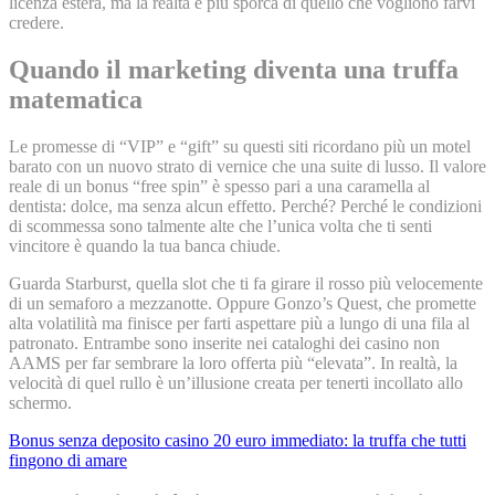
licenza estera, ma la realtà è più sporca di quello che vogliono farvi
credere.
Quando il marketing diventa una truffa
matematica
Le promesse di “VIP” e “gift” su questi siti ricordano più un motel
barato con un nuovo strato di vernice che una suite di lusso. Il valore
reale di un bonus “free spin” è spesso pari a una caramella al
dentista: dolce, ma senza alcun effetto. Perché? Perché le condizioni
di scommessa sono talmente alte che l’unica volta che ti senti
vincitore è quando la tua banca chiude.
Guarda Starburst, quella slot che ti fa girare il rosso più velocemente
di un semaforo a mezzanotte. Oppure Gonzo’s Quest, che promette
alta volatilità ma finisce per farti aspettare più a lungo di una fila al
patronato. Entrambe sono inserite nei cataloghi dei casino non
AAMS per far sembrare la loro offerta più “elevata”. In realtà, la
velocità di quel rullo è un’illusione creata per tenerti incollato allo
schermo.
Bonus senza deposito casino 20 euro immediato: la truffa che tutti
fingono di amare