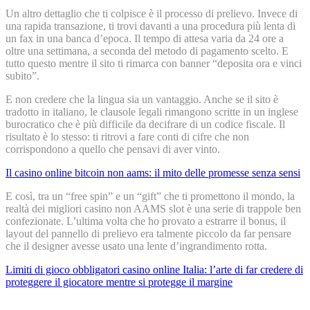
Un altro dettaglio che ti colpisce è il processo di prelievo. Invece di
una rapida transazione, ti trovi davanti a una procedura più lenta di
un fax in una banca d’epoca. Il tempo di attesa varia da 24 ore a
oltre una settimana, a seconda del metodo di pagamento scelto. E
tutto questo mentre il sito ti rimarca con banner “deposita ora e vinci
subito”.
E non credere che la lingua sia un vantaggio. Anche se il sito è
tradotto in italiano, le clausole legali rimangono scritte in un inglese
burocratico che è più difficile da decifrare di un codice fiscale. Il
risultato è lo stesso: ti ritrovi a fare conti di cifre che non
corrispondono a quello che pensavi di aver vinto.
Il casino online bitcoin non aams: il mito delle promesse senza sensi
E così, tra un “free spin” e un “gift” che ti promettono il mondo, la
realtà dei migliori casino non AAMS slot è una serie di trappole ben
confezionate. L’ultima volta che ho provato a estrarre il bonus, il
layout del pannello di prelievo era talmente piccolo da far pensare
che il designer avesse usato una lente d’ingrandimento rotta.
Limiti di gioco obbligatori casino online Italia: l’arte di far credere di
proteggere il giocatore mentre si protegge il margine