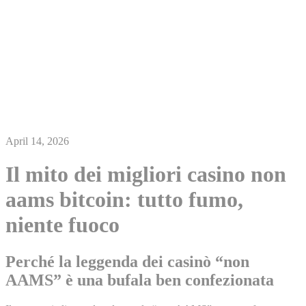
Skip
to
content
April 14, 2026
Il mito dei migliori casino non
aams bitcoin: tutto fumo,
niente fuoco
Perché la leggenda dei casinò “non
AAMS” è una bufala ben confezionata