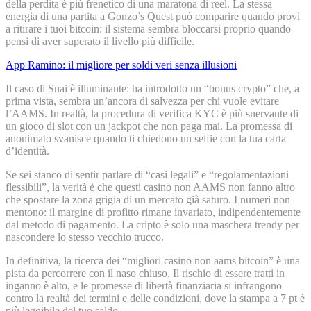
della perdita è più frenetico di una maratona di reel. La stessa
energia di una partita a Gonzo’s Quest può comparire quando provi
a ritirare i tuoi bitcoin: il sistema sembra bloccarsi proprio quando
pensi di aver superato il livello più difficile.
App Ramino: il migliore per soldi veri senza illusioni
Il caso di Snai è illuminante: ha introdotto un “bonus crypto” che, a
prima vista, sembra un’ancora di salvezza per chi vuole evitare
l’AAMS. In realtà, la procedura di verifica KYC è più snervante di
un gioco di slot con un jackpot che non paga mai. La promessa di
anonimato svanisce quando ti chiedono un selfie con la tua carta
d’identità.
Se sei stanco di sentir parlare di “casi legali” e “regolamentazioni
flessibili”, la verità è che questi casino non AAMS non fanno altro
che spostare la zona grigia di un mercato già saturo. I numeri non
mentono: il margine di profitto rimane invariato, indipendentemente
dal metodo di pagamento. La cripto è solo una maschera trendy per
nascondere lo stesso vecchio trucco.
In definitiva, la ricerca dei “migliori casino non aams bitcoin” è una
pista da percorrere con il naso chiuso. Il rischio di essere tratti in
inganno è alto, e le promesse di libertà finanziaria si infrangono
contro la realtà dei termini e delle condizioni, dove la stampa a 7 pt è
più leggibile del tuo saldo.