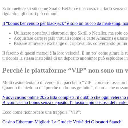
Scommettere su siti come Snai o Bet365 è una cosa, ma farlo senza che 
riguardo agli errori più comuni:
Il “bonus benvenuto per blackjack” è solo un trucco da marketing, n
Utilizzare portafogli elettronici tipo Skrill o Neteller, ma solo co
Acquistare carte regalo virtuali (come le carte Amazon) e usarle
Passare attraverso exchange di criptovalute, convertendo prima
Il fascino di questi metodi è la loro velocità. È un po’ come girare la r
ti ricorda la stessa instabilità di un deposito anonimo: può esplodere i
Perché le piattaforme “VIP” non sono un v
Molti casinò tentano di venderti il pacchetto “VIP” come se fosse un ho
Quando ti chiedono di “purché un bonus gratuito”, ricorda che nessuno r
Nuovi casino online 2026 lista completa: il dubbio che ogni veterano
Bitcoin casino bonus senza deposito: l’illusione più costosa del marke
Ecco come riconoscere una trappola “VIP”:
Casino Ethereum Migliori: La Crudele Verità dei Giocatori Stanchi