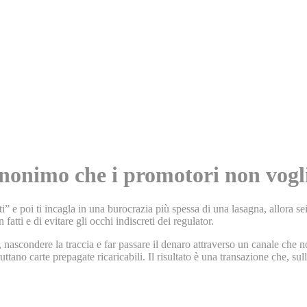
anonimo che i promotori non vogl
” e poi ti incagla in una burocrazia più spessa di una lasagna, allora se
tti e di evitare gli occhi indiscreti dei regulator.
, nascondere la traccia e far passare il denaro attraverso un canale che 
uttano carte prepagate ricaricabili. Il risultato è una transazione che, 