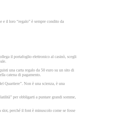
e e il loro “regalo” è sempre condito da
lega il portafoglio elettronico al casinò, scegli
ale.
isti una carta regalo da 50 euro su un sito di
nella catena di pagamento.
el Quartiere”. Non è una scienza, è una
olatilità” per obbligarti a puntare grandi somme,
a slot, perché il font è minuscolo come se fosse