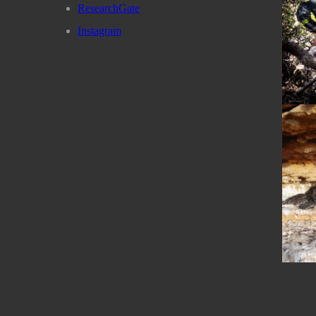
ResearchGate
Instagram