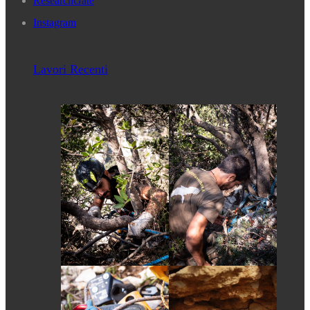
ResearchGate
Instagram
Lavori Recenti