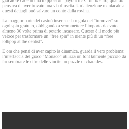
giocatore cade in una trappola di “payout max” di 50 euro, quando
pensava di aver trovato una via d’uscita. Un’attenzione maniacale a
questi dettagli può salvare un conto dalla rovina.
La maggior parte dei casinò inserisce la regola del “turnover” su
ogni spin gratuito, obbligando a scommettere l’importo ricevuto
almeno 30 volte prima di poterlo incassare. Questo è il modo più
veloce per trasformare un “free spin” in niente più di un “free
lollipop at the dentist”.
E ora che pensi di aver capito la dinamica, guarda il vero problema:
l’interfaccia del gioco “Monaco” utilizza un font talmente piccolo da
far sembrare le cifre delle vincite un puzzle di charades.