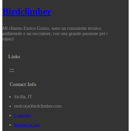
Birdclimber
Mi chiamo Enrico Guzzo, sono un consulente tecnico
ambientale e un rocciatore, con una grande passione per i
rapaci.
Links
Contact Info
Sicilia, IT
enrico(at)birdclimber.com
Linkedin
ResearchGate