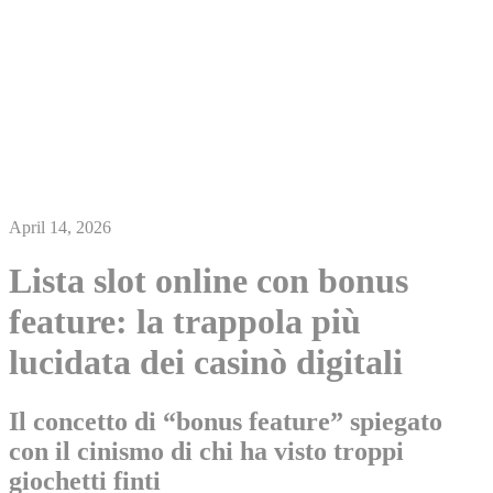
Skip
to
content
April 14, 2026
Lista slot online con bonus
feature: la trappola più
lucidata dei casinò digitali
Il concetto di “bonus feature” spiegato
con il cinismo di chi ha visto troppi
giochetti finti