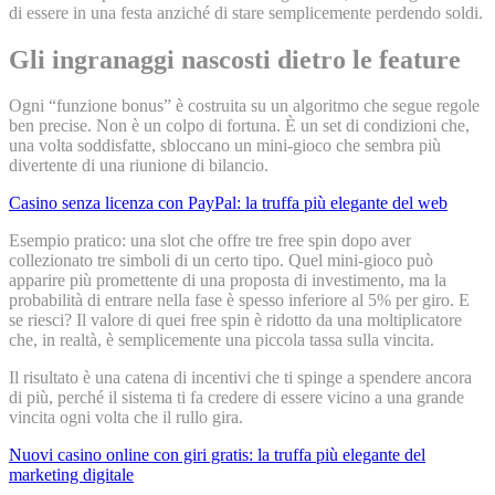
di essere in una festa anziché di stare semplicemente perdendo soldi.
Gli ingranaggi nascosti dietro le feature
Ogni “funzione bonus” è costruita su un algoritmo che segue regole
ben precise. Non è un colpo di fortuna. È un set di condizioni che,
una volta soddisfatte, sbloccano un mini‑gioco che sembra più
divertente di una riunione di bilancio.
Casino senza licenza con PayPal: la truffa più elegante del web
Esempio pratico: una slot che offre tre free spin dopo aver
collezionato tre simboli di un certo tipo. Quel mini‑gioco può
apparire più promettente di una proposta di investimento, ma la
probabilità di entrare nella fase è spesso inferiore al 5% per giro. E
se riesci? Il valore di quei free spin è ridotto da una moltiplicatore
che, in realtà, è semplicemente una piccola tassa sulla vincita.
Il risultato è una catena di incentivi che ti spinge a spendere ancora
di più, perché il sistema ti fa credere di essere vicino a una grande
vincita ogni volta che il rullo gira.
Nuovi casino online con giri gratis: la truffa più elegante del
marketing digitale