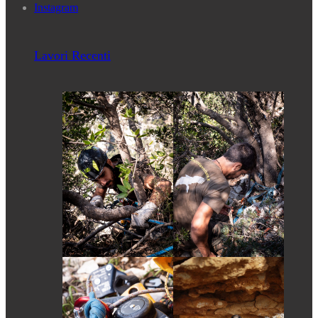
Instagram
Lavori Recenti