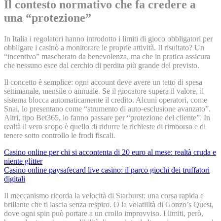
Il contesto normativo che fa credere a
una “protezione”
In Italia i regolatori hanno introdotto i limiti di gioco obbligatori per
obbligare i casinò a monitorare le proprie attività. Il risultato? Un
“incentivo” mascherato da benevolenza, ma che in pratica assicura
che nessuno esce dal cerchio di perdita più grande del previsto.
Il concetto è semplice: ogni account deve avere un tetto di spesa
settimanale, mensile o annuale. Se il giocatore supera il valore, il
sistema blocca automaticamente il credito. Alcuni operatori, come
Snai, lo presentano come “strumento di auto‑esclusione avanzato”.
Altri, tipo Bet365, lo fanno passare per “protezione del cliente”. In
realtà il vero scopo è quello di ridurre le richieste di rimborso e di
tenere sotto controllo le frodi fiscali.
Casino online per chi si accontenta di 20 euro al mese: realtà cruda e
niente glitter
Casino online paysafecard live casino: il parco giochi dei truffatori
digitali
Il meccanismo ricorda la velocità di Starburst: una corsa rapida e
brillante che ti lascia senza respiro. O la volatilità di Gonzo’s Quest,
dove ogni spin può portare a un crollo improvviso. I limiti, però,