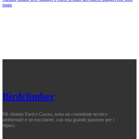
paga
Birdclimber
Mi chiamo Enrico Guzzo, sono un consulente tecnico
ambientale e un rocciatore, con una grande passione per i
rapaci.