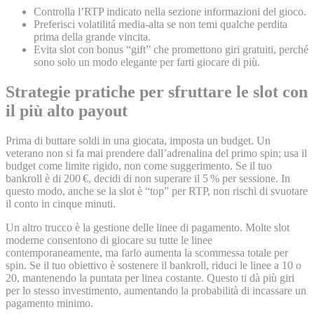
Controlla l’RTP indicato nella sezione informazioni del gioco.
Preferisci volatilitá media‑alta se non temi qualche perdita
prima della grande vincita.
Evita slot con bonus “gift” che promettono giri gratuiti, perché
sono solo un modo elegante per farti giocare di più.
Strategie pratiche per sfruttare le slot con
il più alto payout
Prima di buttare soldi in una giocata, imposta un budget. Un
veterano non si fa mai prendere dall’adrenalina del primo spin; usa il
budget come limite rigido, non come suggerimento. Se il tuo
bankroll è di 200 €, decidi di non superare il 5 % per sessione. In
questo modo, anche se la slot è “top” per RTP, non rischi di svuotare
il conto in cinque minuti.
Un altro trucco è la gestione delle linee di pagamento. Molte slot
moderne consentono di giocare su tutte le linee
contemporaneamente, ma farlo aumenta la scommessa totale per
spin. Se il tuo obiettivo è sostenere il bankroll, riduci le linee a 10 o
20, mantenendo la puntata per linea costante. Questo ti dà più giri
per lo stesso investimento, aumentando la probabilità di incassare un
pagamento minimo.