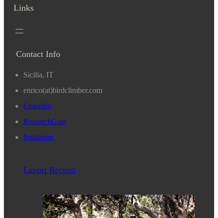
Links
Contact Info
Sicilia, IT
enrico(at)birdclimber.com
Linkedin
ResearchGate
Instagram
Lavori Recenti