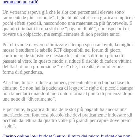
nemmeno un caffè
Un veterano sapeva già che le slot con percentuali elevate sono
raramente le più “colorate”. I giochi più sobri, con grafica semplice e
pochi effetti speciali, nascondono una matematica più favorevole. E
quando ti imbatti in una slot che “pagano di più”, non aspettarti di
trovare un colpaccio, ma semplicemente di non perdere tanto.
Per chi vuole davvero ottimizzare il tempo speso ai tavoli, la miglior
mossa è studiare le tabelle RTP disponibili nei forum di gioco,
confrontare le statistiche e testare le slot con soldi finti prima di
passare al vero. In questo modo si riduce il rischio di cadere vittima
del flash di una promozione “free” che, in realtà, è un’ulteriore
forma di dipendenza.
Alla fine, tutto si riduce a numeri, percentuali e una buona dose di
cinismo. Se non hai la pazienza di leggere le righe di piccola stampa,
non lamentarti quando il tuo conto ritorna al punto di partenza dopo
una notte di “divertimento”.
E per finire, la grafica di una delle slot più paganti ha ancora una
interfaccia con font così piccolo che devi praticamente indossare gli
occhiali da lettura da quattro volte più grandi per capire dove premi
“spin”.
Casino online low budget 5 euro: il mito dei micro‑budget che non