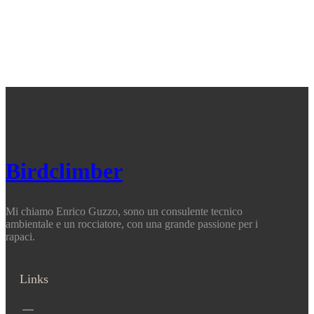
Birdclimber
Mi chiamo Enrico Guzzo, sono un consulente tecnico
ambientale e un rocciatore, con una grande passione per i
rapaci.
Links