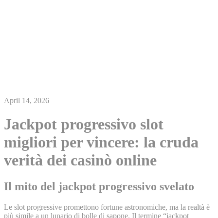
Skip
to
content
April 14, 2026
Jackpot progressivo slot
migliori per vincere: la cruda
verità dei casinò online
Il mito del jackpot progressivo svelato
Le slot progressive promettono fortune astronomiche, ma la realtà è
più simile a un lunario di bolle di sapone. Il termine “jackpot