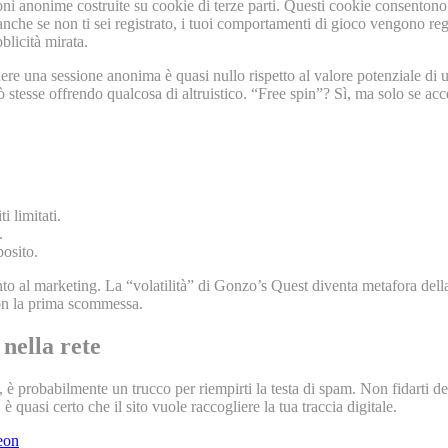
oni anonime costruite su cookie di terze parti. Questi cookie consentono a
anche se non ti sei registrato, i tuoi comportamenti di gioco vengono regi
blicità mirata.
ere una sessione anonima è quasi nullo rispetto al valore potenziale di 
 stesse offrendo qualcosa di altruistico. “Free spin”? Sì, ma solo se acc
i limitati.
.
posito.
to al marketing. La “volatilità” di Gonzo’s Quest diventa metafora della 
con la prima scommessa.
nella rete
, è probabilmente un trucco per riempirti la testa di spam. Non fidarti d
quasi certo che il sito vuole raccogliere la tua traccia digitale.
neon