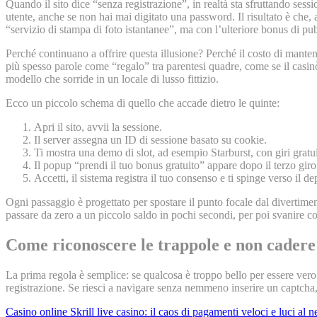
Quando il sito dice “senza registrazione”, in realtà sta sfruttando sessi
utente, anche se non hai mai digitato una password. Il risultato è che, 
“servizio di stampa di foto istantanee”, ma con l’ulteriore bonus di pub
Perché continuano a offrire questa illusione? Perché il costo di manten
più spesso parole come “regalo” tra parentesi quadre, come se il casinò
modello che sorride in un locale di lusso fittizio.
Ecco un piccolo schema di quello che accade dietro le quinte:
Apri il sito, avvii la sessione.
Il server assegna un ID di sessione basato su cookie.
Ti mostra una demo di slot, ad esempio Starburst, con giri gratuit
Il popup “prendi il tuo bonus gratuito” appare dopo il terzo giro
Accetti, il sistema registra il tuo consenso e ti spinge verso il de
Ogni passaggio è progettato per spostare il punto focale dal divertimen
passare da zero a un piccolo saldo in pochi secondi, per poi svanire 
Come riconoscere le trappole e non cadere 
La prima regola è semplice: se qualcosa è troppo bello per essere vero
registrazione. Se riesci a navigare senza nemmeno inserire un captcha, è 
Casino online Skrill live casino: il caos di pagamenti veloci e luci al 