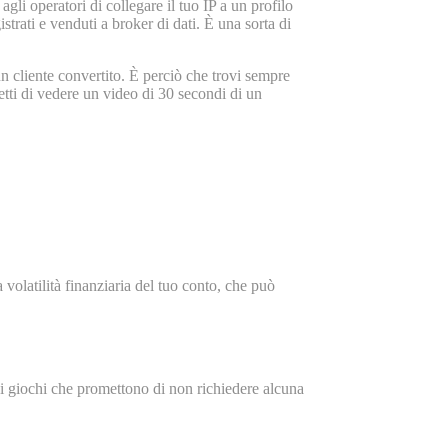
gli operatori di collegare il tuo IP a un profilo
strati e venduti a broker di dati. È una sorta di
un cliente convertito. È perciò che trovi sempre
etti di vedere un video di 30 secondi di un
volatilità finanziaria del tuo conto, che può
ei giochi che promettono di non richiedere alcuna