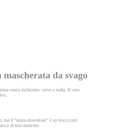
fa mascherata da svago
nna senza inchiostro: serve a nulla. Il vero
ivo.
li, ma il “senza download” è un trucco per
sacco di tracciamento.