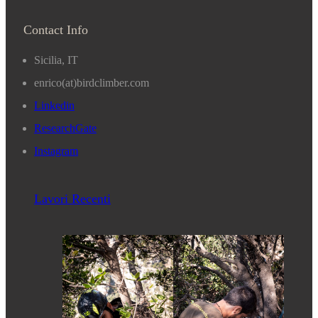
Contact Info
Sicilia, IT
enrico(at)birdclimber.com
Linkedin
ResearchGate
Instagram
Lavori Recenti