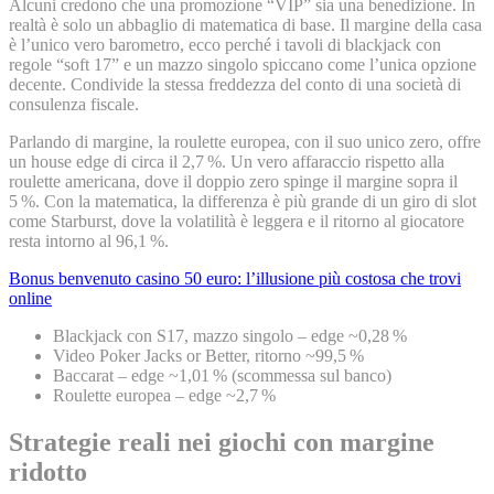
Alcuni credono che una promozione “VIP” sia una benedizione. In
realtà è solo un abbaglio di matematica di base. Il margine della casa
è l’unico vero barometro, ecco perché i tavoli di blackjack con
regole “soft 17” e un mazzo singolo spiccano come l’unica opzione
decente. Condivide la stessa freddezza del conto di una società di
consulenza fiscale.
Parlando di margine, la roulette europea, con il suo unico zero, offre
un house edge di circa il 2,7 %. Un vero affaraccio rispetto alla
roulette americana, dove il doppio zero spinge il margine sopra il
5 %. Con la matematica, la differenza è più grande di un giro di slot
come Starburst, dove la volatilità è leggera e il ritorno al giocatore
resta intorno al 96,1 %.
Bonus benvenuto casino 50 euro: l’illusione più costosa che trovi
online
Blackjack con S17, mazzo singolo – edge ~0,28 %
Video Poker Jacks or Better, ritorno ~99,5 %
Baccarat – edge ~1,01 % (scommessa sul banco)
Roulette europea – edge ~2,7 %
Strategie reali nei giochi con margine
ridotto