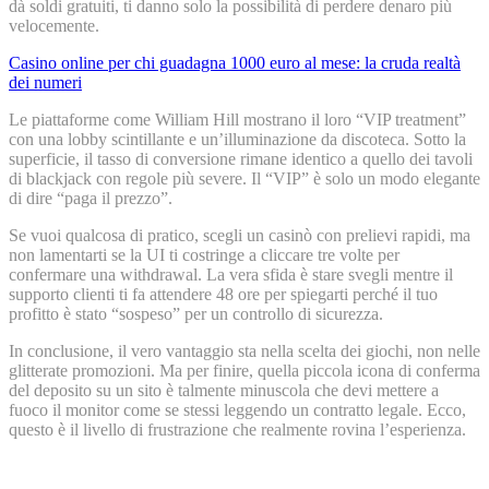
dà soldi gratuiti, ti danno solo la possibilità di perdere denaro più
velocemente.
Casino online per chi guadagna 1000 euro al mese: la cruda realtà
dei numeri
Le piattaforme come William Hill mostrano il loro “VIP treatment”
con una lobby scintillante e un’illuminazione da discoteca. Sotto la
superficie, il tasso di conversione rimane identico a quello dei tavoli
di blackjack con regole più severe. Il “VIP” è solo un modo elegante
di dire “paga il prezzo”.
Se vuoi qualcosa di pratico, scegli un casinò con prelievi rapidi, ma
non lamentarti se la UI ti costringe a cliccare tre volte per
confermare una withdrawal. La vera sfida è stare svegli mentre il
supporto clienti ti fa attendere 48 ore per spiegarti perché il tuo
profitto è stato “sospeso” per un controllo di sicurezza.
In conclusione, il vero vantaggio sta nella scelta dei giochi, non nelle
glitterate promozioni. Ma per finire, quella piccola icona di conferma
del deposito su un sito è talmente minuscola che devi mettere a
fuoco il monitor come se stessi leggendo un contratto legale. Ecco,
questo è il livello di frustrazione che realmente rovina l’esperienza.