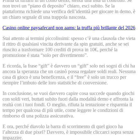
Prima di tuffarti in un conto demo, stendi una lista di controllo. Se
non trovi un “piano di deposito” chiaro, esci subito. Se la
piattaforma richiede una verifica dell’identità per giocare in demo, è
un chiaro segnale di una trappola nascosta.
Casino online paysafecard non aams: la truffa più brillante del 2026
Stai attento ai termini piccolissimi: spesso c’è una clausola che vieta
il ritiro di qualsiasi vincita derivante da spin gratuiti, anche se sei
riuscito a trasformare 100 crediti di prova in 10€, perché la
promozione è stata “solo per divertimento”.
E ricorda, la frase “gift” è davvero un “gift” solo nei sogni di chi ha
ancora la speranza che un casinò possa regalare soldi reali. Nessuna
casa di gioco è una beneficenza, e il “free” è solo un trucco per
riempire l’imbuto delle loro statistiche di conversione.
In conclusione, se vuoi davvero capire cosa succede quando giochi
con soldi veri, buttati subito fuori dalla modalità demo e affronta la
realtà con i tuoi fondi. O meglio, rifiuta la tentazione e risparmia il
tempo per qualcosa di più utile, come leggere le condizioni di
rimborso di una polizza assicurativa.
E ora, perché diavolo la barra di scorrimento di quel gioco ha
l’altezza di due pixel? Davvero, è impossibile cliccarci sopra senza
impazzire.