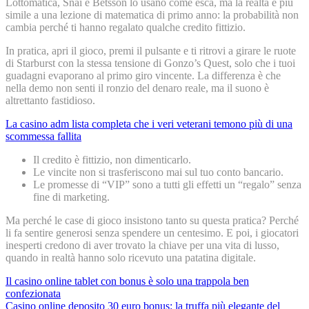
Lottomatica, Snai e Betsson lo usano come esca, ma la realtà è più
simile a una lezione di matematica di primo anno: la probabilità non
cambia perché ti hanno regalato qualche credito fittizio.
In pratica, apri il gioco, premi il pulsante e ti ritrovi a girare le ruote
di Starburst con la stessa tensione di Gonzo’s Quest, solo che i tuoi
guadagni evaporano al primo giro vincente. La differenza è che
nella demo non senti il ronzio del denaro reale, ma il suono è
altrettanto fastidioso.
La casino adm lista completa che i veri veterani temono più di una
scommessa fallita
Il credito è fittizio, non dimenticarlo.
Le vincite non si trasferiscono mai sul tuo conto bancario.
Le promesse di “VIP” sono a tutti gli effetti un “regalo” senza
fine di marketing.
Ma perché le case di gioco insistono tanto su questa pratica? Perché
li fa sentire generosi senza spendere un centesimo. E poi, i giocatori
inesperti credono di aver trovato la chiave per una vita di lusso,
quando in realtà hanno solo ricevuto una patatina digitale.
Il casino online tablet con bonus è solo una trappola ben
confezionata
Casino online deposito 30 euro bonus: la truffa più elegante del