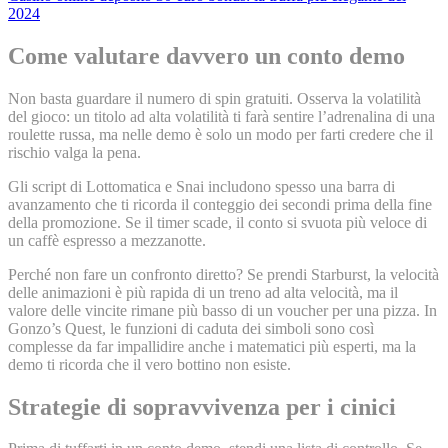
2024
Come valutare davvero un conto demo
Non basta guardare il numero di spin gratuiti. Osserva la volatilità
del gioco: un titolo ad alta volatilità ti farà sentire l’adrenalina di una
roulette russa, ma nelle demo è solo un modo per farti credere che il
rischio valga la pena.
Gli script di Lottomatica e Snai includono spesso una barra di
avanzamento che ti ricorda il conteggio dei secondi prima della fine
della promozione. Se il timer scade, il conto si svuota più veloce di
un caffè espresso a mezzanotte.
Perché non fare un confronto diretto? Se prendi Starburst, la velocità
delle animazioni è più rapida di un treno ad alta velocità, ma il
valore delle vincite rimane più basso di un voucher per una pizza. In
Gonzo’s Quest, le funzioni di caduta dei simboli sono così
complesse da far impallidire anche i matematici più esperti, ma la
demo ti ricorda che il vero bottino non esiste.
Strategie di sopravvivenza per i cinici