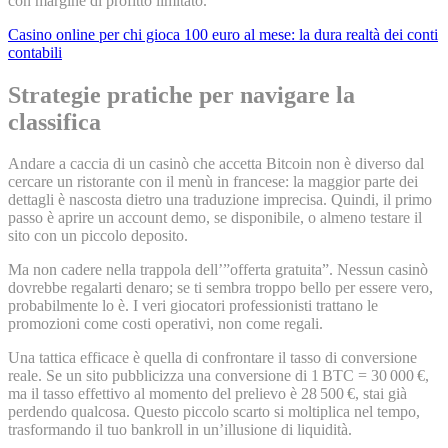
con margine di profitto limitato.
Casino online per chi gioca 100 euro al mese: la dura realtà dei conti
contabili
Strategie pratiche per navigare la
classifica
Andare a caccia di un casinò che accetta Bitcoin non è diverso dal
cercare un ristorante con il menù in francese: la maggior parte dei
dettagli è nascosta dietro una traduzione imprecisa. Quindi, il primo
passo è aprire un account demo, se disponibile, o almeno testare il
sito con un piccolo deposito.
Ma non cadere nella trappola dell’”offerta gratuita”. Nessun casinò
dovrebbe regalarti denaro; se ti sembra troppo bello per essere vero,
probabilmente lo è. I veri giocatori professionisti trattano le
promozioni come costi operativi, non come regali.
Una tattica efficace è quella di confrontare il tasso di conversione
reale. Se un sito pubblicizza una conversione di 1 BTC = 30 000 €,
ma il tasso effettivo al momento del prelievo è 28 500 €, stai già
perdendo qualcosa. Questo piccolo scarto si moltiplica nel tempo,
trasformando il tuo bankroll in un’illusione di liquidità.