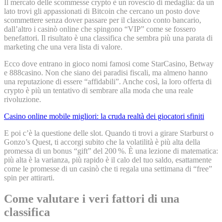
Il mercato delle scommesse crypto è un rovescio di medaglia: da un
lato trovi gli appassionati di Bitcoin che cercano un posto dove
scommettere senza dover passare per il classico conto bancario,
dall’altro i casinò online che spingono “VIP” come se fossero
benefattori. Il risultato è una classifica che sembra più una parata di
marketing che una vera lista di valore.
Ecco dove entrano in gioco nomi famosi come StarCasino, Betway
e 888casino. Non che siano dei paradisi fiscali, ma almeno hanno
una reputazione di essere “affidabili”. Anche così, la loro offerta di
crypto è più un tentativo di sembrare alla moda che una reale
rivoluzione.
Casino online mobile migliori: la cruda realtà dei giocatori sfiniti
E poi c’è la questione delle slot. Quando ti trovi a girare Starburst o
Gonzo’s Quest, ti accorgi subito che la volatilità è più alta della
promessa di un bonus “gift” del 200 %. È una lezione di matematica:
più alta è la varianza, più rapido è il calo del tuo saldo, esattamente
come le promesse di un casinò che ti regala una settimana di “free”
spin per attirarti.
Come valutare i veri fattori di una
classifica