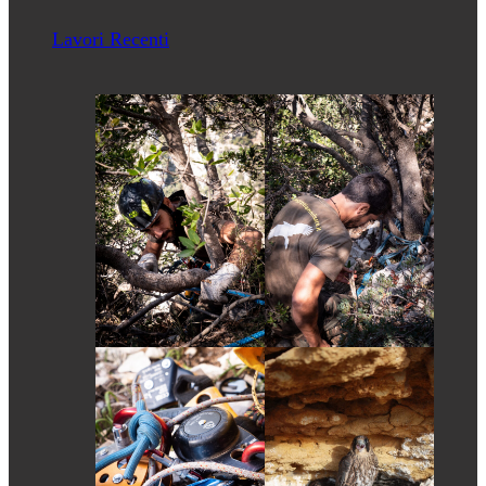
Lavori Recenti