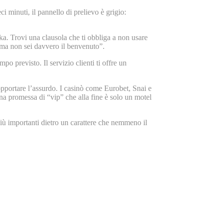
i minuti, il pannello di prelievo è grigio:
ka. Trovi una clausola che ti obbliga a non usare
o, ma non sei davvero il benvenuto”.
po previsto. Il servizio clienti ti offre un
opportare l’assurdo. I casinò come Eurobet, Snai e
una promessa di “vip” che alla fine è solo un motel
più importanti dietro un carattere che nemmeno il