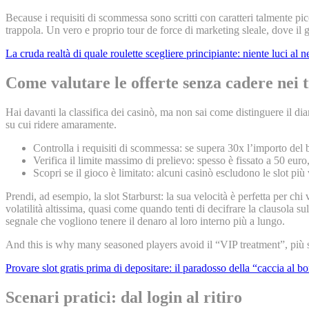
Because i requisiti di scommessa sono scritti con caratteri talmente pic
trappola. Un vero e proprio tour de force di marketing sleale, dove il 
La cruda realtà di quale roulette scegliere principiante: niente luci al n
Come valutare le offerte senza cadere nei t
Hai davanti la classifica dei casinò, ma non sai come distinguere il di
su cui ridere amaramente.
Controlla i requisiti di scommessa: se supera 30x l’importo del 
Verifica il limite massimo di prelievo: spesso è fissato a 50 euro
Scopri se il gioco è limitato: alcuni casinò escludono le slot più v
Prendi, ad esempio, la slot Starburst: la sua velocità è perfetta per c
volatilità altissima, quasi come quando tenti di decifrare la clausola su
segnale che vogliono tenere il denaro al loro interno più a lungo.
And this is why many seasoned players avoid il “VIP treatment”, più 
Provare slot gratis prima di depositare: il paradosso della “caccia al b
Scenari pratici: dal login al ritiro