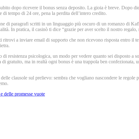
e subito dopo ricevere il bonus senza deposito. La gioia è breve. Dopo diec
 di tempo di 24 ore, pena la perdita dell’intero credito.
one di paragrafi scritti in un linguaggio più oscuro di un romanzo di Kaf
tà. In pratica, il casinò ti dice “grazie per aver scelto il nostro regal
ritrovi a inviare email di supporto che non ricevono risposta entro il tem
etra.
zio di resistenza psicologica, un modo per vedere quanto sei disposto a s
sa di gratuito, ma in realtà ogni bonus è una trappola ben confezionata, 
o delle clausole sul prelievo: sembra che vogliano nascondere le regole 
remo.
i e delle promesse vuote