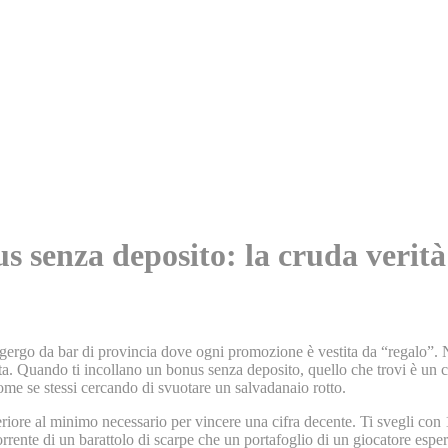
s senza deposito: la cruda verità 
i gergo da bar di provincia dove ogni promozione è vestita da “regalo”. 
. Quando ti incollano un bonus senza deposito, quello che trovi è un cre
come se stessi cercando di svuotare un salvadanaio rotto.
eriore al minimo necessario per vincere una cifra decente. Ti svegli co
rrente di un barattolo di scarpe che un portafoglio di un giocatore esper