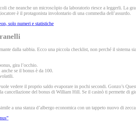
coli che neanche un microscòpio da laboratorio riesce a leggerli. La grafi
giocatore è il protagonista involontario di una commedia dell’assurdo.
eon, solo numeri e statistiche
ranelli
amante dalla sabbia. Ecco una piccola checklist, non perché il sistema s
bonus, gira l’occhio.
, anche se il bonus è da 100.
olatili.
hi vuole vedere il proprio saldo evaporare in pochi secondi. Gonzo’s Quest
lla cancellazione del bonus di William Hill. Se il casinò ti permette di gi
simile a una stanza d’albergo economica con un tappeto nuovo di zecca,
onus”