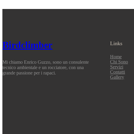
Birdclimber
Links
Home
Chi Sono
Mi chiamo Enrico Guzzo, sono un consulente
Servizi
tecnico ambientale e un rocciatore, con una
Contatti
grande passione per i rapaci.
Gallery