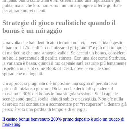
In Italia, brand come Snai e Mr Green hanno una reputazione più
pulita, ma anche loro non sono immuni a spingere offerte gonfiate
per attirare nuovi clienti.
Strategie di gioco realistiche quando il
bonus è un miraggio
Una volta che hai identificato i termini nocivi, la vera sfida è gestire
il bankroll. L’idea di “massimizzare i giri gratuiti” è più una trappola
di marketing che una strategia valida. Se accetti un bonus, considera
subito la percentuale di perdita stimata. Con una slot come Starburst,
la varianza è bassa, quindi il tuo capitale sarà esaurito più lentamente
rispetto a una slot come Book of Dead, dove le vincite sono
sporadiche ma ingenti.
Un approccio pragmatico è impostare una soglia di perdita fissa
prima di iniziare a giocare. Diciamo che decidi di spendere al
massimo il 30% del bonus in una singola sessione. Se il capitale
scende sotto quella soglia, chiudi subito e passeggia. Non c’è nulla
di eroico nel continuare a scommettere per “recuperare” il denaro già
perso; è solo una perdita di tempo e di energia.
Il casino bonus benvenuto 200% primo deposito è solo un trucco di
marketing