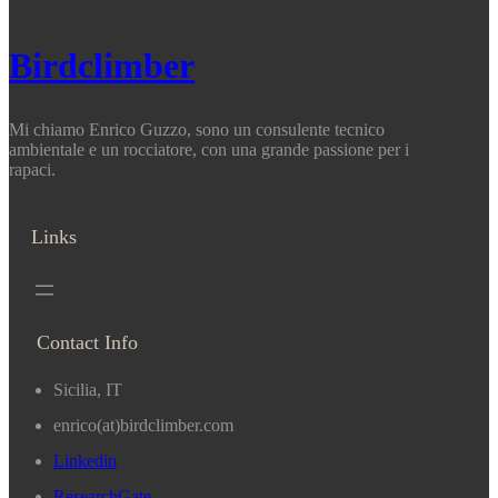
Birdclimber
Mi chiamo Enrico Guzzo, sono un consulente tecnico
ambientale e un rocciatore, con una grande passione per i
rapaci.
Links
Contact Info
Sicilia, IT
enrico(at)birdclimber.com
Linkedin
ResearchGate