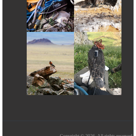
Copyright © 2026. All rights reserved.