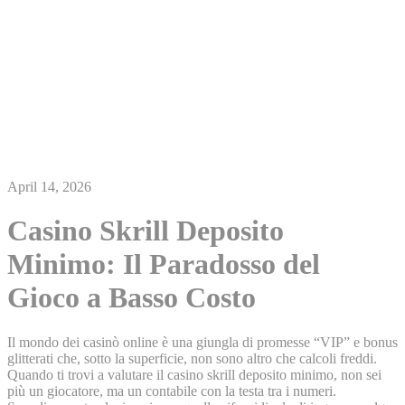
Skip
to
content
April 14, 2026
Casino Skrill Deposito
Minimo: Il Paradosso del
Gioco a Basso Costo
Il mondo dei casinò online è una giungla di promesse “VIP” e bonus
glitterati che, sotto la superficie, non sono altro che calcoli freddi.
Quando ti trovi a valutare il casino skrill deposito minimo, non sei
più un giocatore, ma un contabile con la testa tra i numeri.