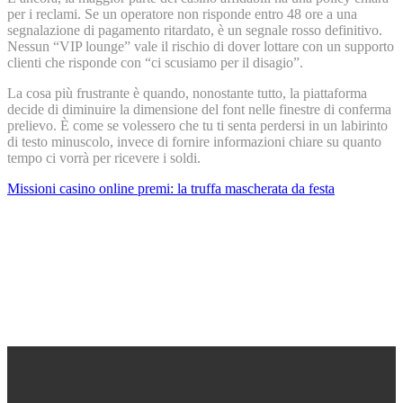
per i reclami. Se un operatore non risponde entro 48 ore a una
segnalazione di pagamento ritardato, è un segnale rosso definitivo.
Nessun “VIP lounge” vale il rischio di dover lottare con un supporto
clienti che risponde con “ci scusiamo per il disagio”.
La cosa più frustrante è quando, nonostante tutto, la piattaforma
decide di diminuire la dimensione del font nelle finestre di conferma
prelievo. È come se volessero che tu ti senta perdersi in un labirinto
di testo minuscolo, invece di fornire informazioni chiare su quanto
tempo ci vorrà per ricevere i soldi.
Missioni casino online premi: la truffa mascherata da festa