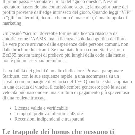
Il primo passo è smontare il mito del “gioco onesto”. Nessun
operatore nasconde una commissione segreta; la maggior parte dei
profitti proviene dall’edge intrinseco del gioco. Quando leggi “VIP”
o “gift” nei termini, ricorda che non è una carità, è una trappola di
marketing.
Un casinò “sicuro” dovrebbe fornire una licenza rilasciata da
autorità come l’AAMS, ma la licenza è solo la copertina del libro.
Le vere prove arrivano dalle esperienze delle persone comuni, non
dalle brochure luccicanti. Se una piattaforma come StarCasino o
Bet365 mostra tempi di prelievo più lunghi della coda alla mensa,
non è più un “servizio premium”.
La volatilità dei giochi è un altro indicatore. Prova a paragonare
Starburst, con le sue sequenze rapide, a una scommessa su un
cavallo con un margine di vittoria del 1 %. Quando le slot scoppiano
in una cascata di vincite, il casinò sembra generoso; però la stessa
velocità può nascondere una struttura di pagamento più spaventosa
di una roulette truccata.
Licenza valida e verificabile
Tempo di prelievo inferiore a 48 ore
Recensioni indipendenti e trasparenti
Le trappole dei bonus che nessuno ti