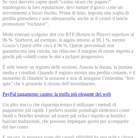
Se vuoi davvero capire quali “casino sicuri che pagano”
mantengono la loro reputazione, devi trattare il gioco come un
investimento a basso rischio. Prima di tutto, imposta una soglia di
perdita giornaliera e non oltrepassarla, anche se il casinò ti lancia
promozioni “esclusive”.
Molti veterani scelgono slot con RTP (Return to Player) superiore al
96 %. Starburst, ad esempio, si aggira intorno al 96.1 %, mentre
Gonzo’s Quest offre circa il 96 %. Queste percentuali non
garantiscono una vincita, ma riducono il margine di errore rispetto a
giochi più volatili come le slot a jackpot progressivo.
È utile tenere un registro delle sessioni. Annota la durata, la puntata
media e i risultati. Quando il registro mostra una perdita costante, è il
momento di chiudere la sessione e non di inseguire l’ennesima “free
spin” che ti promette il ritorno dell’investimento.
PayPal pagamento casino: la truffa più elegante del web
Un altro trucco che risparmia tempo è utilizzare i metodi di
pagamento più rapidi. I prelievi tramite portafogli elettronici come
Skrill o Neteller tendono ad essere più veloci rispetto ai bonifici
bancari tradizionali, che possono impiegare giorni per scomparire
dal tuo conto.
E ancora, la maggior parte dei casinò affidabili ha una policy chiara