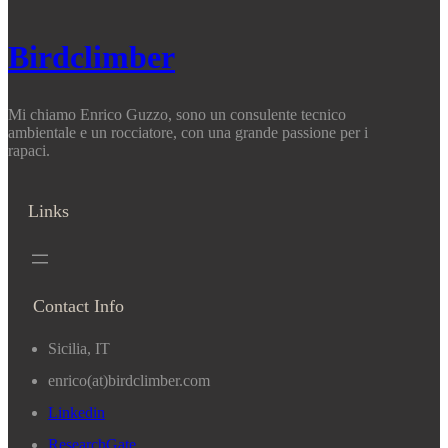
Birdclimber
Mi chiamo Enrico Guzzo, sono un consulente tecnico
ambientale e un rocciatore, con una grande passione per i
rapaci.
Links
Contact Info
Sicilia, IT
enrico(at)birdclimber.com
Linkedin
ResearchGate