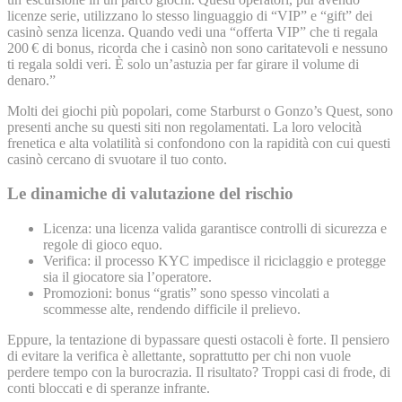
licenze serie, utilizzano lo stesso linguaggio di “VIP” e “gift” dei
casinò senza licenza. Quando vedi una “offerta VIP” che ti regala
200 € di bonus, ricorda che i casinò non sono caritatevoli e nessuno
ti regala soldi veri. È solo un’astuzia per far girare il volume di
denaro.”
Molti dei giochi più popolari, come Starburst o Gonzo’s Quest, sono
presenti anche su questi siti non regolamentati. La loro velocità
frenetica e alta volatilità si confondono con la rapidità con cui questi
casinò cercano di svuotare il tuo conto.
Le dinamiche di valutazione del rischio
Licenza: una licenza valida garantisce controlli di sicurezza e
regole di gioco equo.
Verifica: il processo KYC impedisce il riciclaggio e protegge
sia il giocatore sia l’operatore.
Promozioni: bonus “gratis” sono spesso vincolati a
scommesse alte, rendendo difficile il prelievo.
Eppure, la tentazione di bypassare questi ostacoli è forte. Il pensiero
di evitare la verifica è allettante, soprattutto per chi non vuole
perdere tempo con la burocrazia. Il risultato? Troppi casi di frode, di
conti bloccati e di speranze infrante.