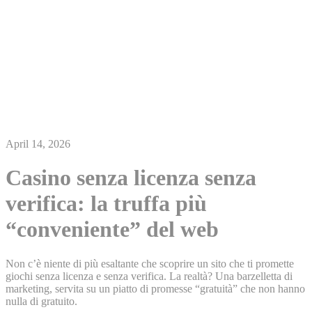
Skip
to
content
April 14, 2026
Casino senza licenza senza
verifica: la truffa più
“conveniente” del web
Non c’è niente di più esaltante che scoprire un sito che ti promette
giochi senza licenza e senza verifica. La realtà? Una barzelletta di
marketing, servita su un piatto di promesse “gratuità” che non hanno
nulla di gratuito.