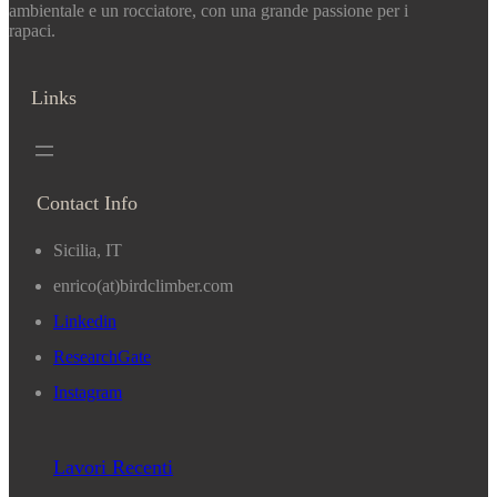
ambientale e un rocciatore, con una grande passione per i
rapaci.
Links
Contact Info
Sicilia, IT
enrico(at)birdclimber.com
Linkedin
ResearchGate
Instagram
Lavori Recenti