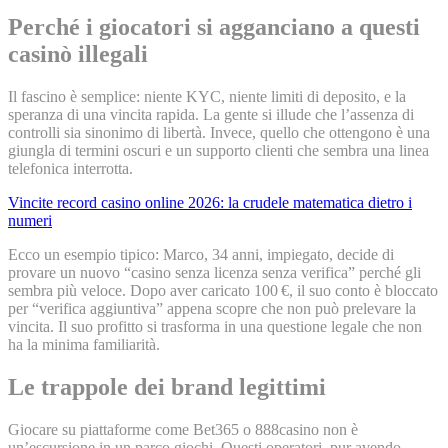
Perché i giocatori si agganciano a questi
casinò illegali
Il fascino è semplice: niente KYC, niente limiti di deposito, e la
speranza di una vincita rapida. La gente si illude che l’assenza di
controlli sia sinonimo di libertà. Invece, quello che ottengono è una
giungla di termini oscuri e un supporto clienti che sembra una linea
telefonica interrotta.
Vincite record casino online 2026: la crudele matematica dietro i
numeri
Ecco un esempio tipico: Marco, 34 anni, impiegato, decide di
provare un nuovo “casino senza licenza senza verifica” perché gli
sembra più veloce. Dopo aver caricato 100 €, il suo conto è bloccato
per “verifica aggiuntiva” appena scopre che non può prelevare la
vincita. Il suo profitto si trasforma in una questione legale che non
ha la minima familiarità.
Le trappole dei brand legittimi
Giocare su piattaforme come Bet365 o 888casino non è
un’escursione in un parco giochi. Questi operatori, pur avendo