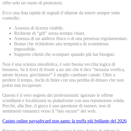
offre solo un vuoto di protezioni.
Ecco una lista rapida di segnali d’allarme da tenere sempre sotto
controllo:
Assenza di licenza visibile.
Richieste di “gift” senza termini chiari.
Assenza di un address fisico o di una presenza regolamentare.
Bonus che richiedono una tempistica di scommessa
impossibile.
Supporto clienti che scompare quando più hai bisogno.
Non è una scienza missilistica, è solo buona vecchia logica di
business. Se ti trovi di fronte a un sito che ti dice “nessuna verifica,
niente licenza, giochiamo!” è meglio cambiare canale. Oltre a
perdere il tempo, rischi di finire con una perdita di denaro che non
potrai mai recuperare.
Questo è il vero segreto dei professionisti: ignorare le offerte
scintillanti e focalizzarsi su piattaforme con una reputazione solida.
Perché, alla fine, il gioco è una questione di numeri, non di
sentimenti romantici verso il “lato oscuro” del web.
Casino online paysafecard non aams: la truffa più brillante del 2026
Rimane solo un pensiero: come cazzo hanno deciso di ridurre la