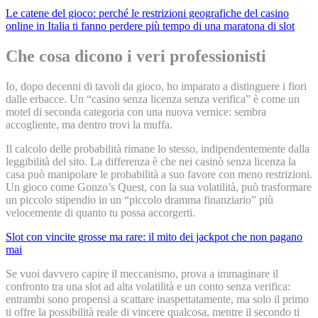
Le catene del gioco: perché le restrizioni geografiche del casino
online in Italia ti fanno perdere più tempo di una maratona di slot
Che cosa dicono i veri professionisti
Io, dopo decenni di tavoli da gioco, ho imparato a distinguere i fiori
dalle erbacce. Un “casino senza licenza senza verifica” è come un
motel di seconda categoria con una nuova vernice: sembra
accogliente, ma dentro trovi la muffa.
Il calcolo delle probabilità rimane lo stesso, indipendentemente dalla
leggibilità del sito. La differenza è che nei casinò senza licenza la
casa può manipolare le probabilità a suo favore con meno restrizioni.
Un gioco come Gonzo’s Quest, con la sua volatilità, può trasformare
un piccolo stipendio in un “piccolo dramma finanziario” più
velocemente di quanto tu possa accorgerti.
Slot con vincite grosse ma rare: il mito dei jackpot che non pagano
mai
Se vuoi davvero capire il meccanismo, prova a immaginare il
confronto tra una slot ad alta volatilità e un conto senza verifica:
entrambi sono propensi a scattare inaspettatamente, ma solo il primo
ti offre la possibilità reale di vincere qualcosa, mentre il secondo ti