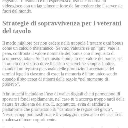
registrata. Il risultato è un’esperienza d’uso che ricorda un
videogioco con un lag talmente forte da far credere che il server sia
fuori dal mondo.
Strategie di sopravvivenza per i veterani
del tavolo
Il modo migliore per non cadere nella trappola è trattare ogni bonus
come un calcolo matematico. Se vuoi valutare se un “gift” vale la
pena, confronta il valore nominale del bonus con il requisito di
scommessa totale. Se il requisito è più alto del valore del bonus, sei
in un circolo vizioso dove il casinò vincerebbe sempre. Inoltre,
mantieni un registro personale delle promozioni accettate e dei
termini legati a ciascuna di esse; la memoria è il tuo unico scudo
quando il sito cerca di ritirarti dalle regole “nel momento di
prelievo”.
Altri trucchi includono l’uso di wallet digitali che ti permettono di
spostare i fondi rapidamente, nel caso tu ti accorga troppo tardi della
natura fraudolenta del sito. E, soprattutto, evita di affidarti a
piattaforme che promettono di “cambiare le regole del gioco”.
Nessuna app può trasformare il vantaggio matematico del casinò in
qualcosa di meno opprimente.