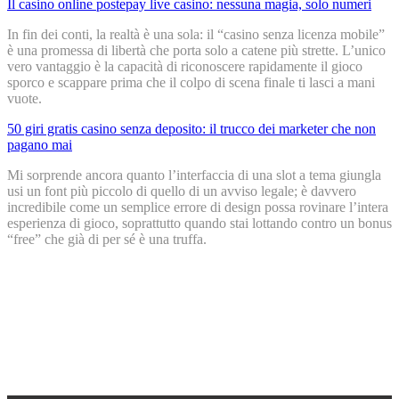
Il casino online postepay live casino: nessuna magia, solo numeri
In fin dei conti, la realtà è una sola: il “casino senza licenza mobile”
è una promessa di libertà che porta solo a catene più strette. L’unico
vero vantaggio è la capacità di riconoscere rapidamente il gioco
sporco e scappare prima che il colpo di scena finale ti lasci a mani
vuote.
50 giri gratis casino senza deposito: il trucco dei marketer che non
pagano mai
Mi sorprende ancora quanto l’interfaccia di una slot a tema giungla
usi un font più piccolo di quello di un avviso legale; è davvero
incredibile come un semplice errore di design possa rovinare l’intera
esperienza di gioco, soprattutto quando stai lottando contro un bonus
“free” che già di per sé è una truffa.