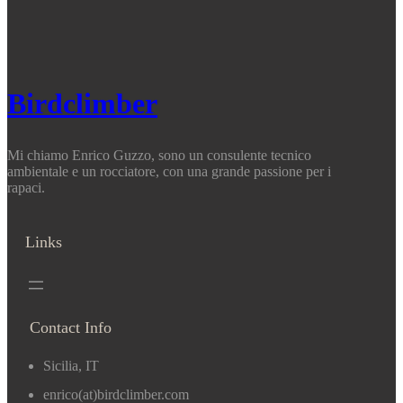
Birdclimber
Mi chiamo Enrico Guzzo, sono un consulente tecnico
ambientale e un rocciatore, con una grande passione per i
rapaci.
Links
Contact Info
Sicilia, IT
enrico(at)birdclimber.com