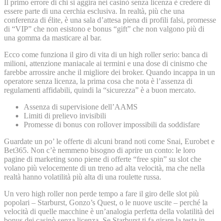
Il primo errore di chi si aggira nei casinò senza licenza è credere di
essere parte di una cerchia esclusiva. In realtà, più che una
conferenza di élite, è una sala d’attesa piena di profili falsi, promesse
di “VIP” che non esistono e bonus “gift” che non valgono più di
una gomma da masticare al bar.
Ecco come funziona il giro di vita di un high roller serio: banca di
milioni, attenzione maniacale ai termini e una dose di cinismo che
farebbe arrossire anche il migliore dei broker. Quando incappa in un
operatore senza licenza, la prima cosa che nota è l’assenza di
regulamenti affidabili, quindi la “sicurezza” è a buon mercato.
Assenza di supervisione dell’AAMS
Limiti di prelievo invisibili
Promesse di bonus con rollover impossibili da soddisfare
Guardate un po’ le offerte di alcuni brand noti come Snai, Eurobet e
Bet365. Non c’è nemmeno bisogno di aprire un conto: le loro
pagine di marketing sono piene di offerte “free spin” su slot che
volano più velocemente di un treno ad alta velocità, ma che nella
realtà hanno volatilità più alta di una roulette russa.
Un vero high roller non perde tempo a fare il giro delle slot più
popolari – Starburst, Gonzo’s Quest, o le nuove uscite – perché la
velocità di quelle macchine è un’analogia perfetta della volatilità dei
bonus dei casinò senza licenza. Se Starburst ti fa girare la testa in