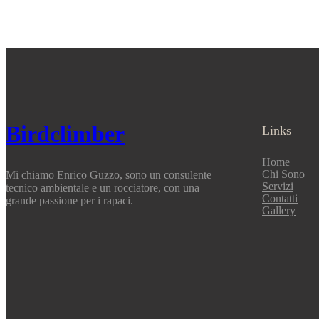
Birdclimber
Links
Home
Chi Sono
Mi chiamo Enrico Guzzo, sono un consulente
Servizi
tecnico ambientale e un rocciatore, con una
Contatti
grande passione per i rapaci.
Gallery