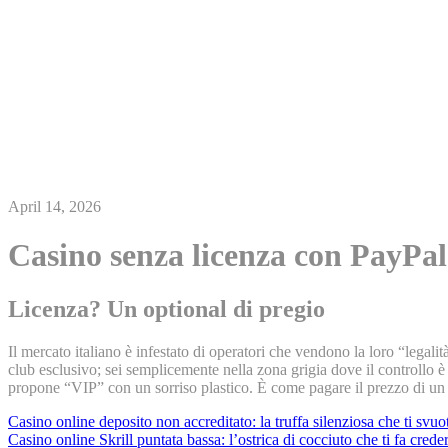
Skip
to
content
April 14, 2026
Casino senza licenza con PayPal:
Licenza? Un optional di pregio
Il mercato italiano è infestato di operatori che vendono la loro “legal
club esclusivo; sei semplicemente nella zona grigia dove il controllo 
propone “VIP” con un sorriso plastico. È come pagare il prezzo di un 
Casino online deposito non accreditato: la truffa silenziosa che ti svuot
Casino online Skrill puntata bassa: l’ostrica di cocciuto che ti fa cred