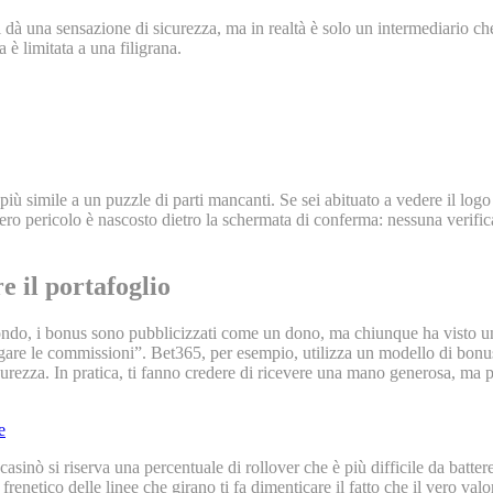
à una sensazione di sicurezza, ma in realtà è solo un intermediario che 
a è limitata a una filigrana.
iù simile a un puzzle di parti mancanti. Se sei abituato a vedere il log
l vero pericolo è nascosto dietro la schermata di conferma: nessuna verif
e il portafoglio
il mondo, i bonus sono pubblicizzati come un dono, ma chiunque ha visto 
pagare le commissioni”. Bet365, per esempio, utilizza un modello di bonu
sicurezza. In pratica, ti fanno credere di ricevere una mano generosa, ma 
e
asinò si riserva una percentuale di rollover che è più difficile da battere 
enetico delle linee che girano ti fa dimenticare il fatto che il vero valo