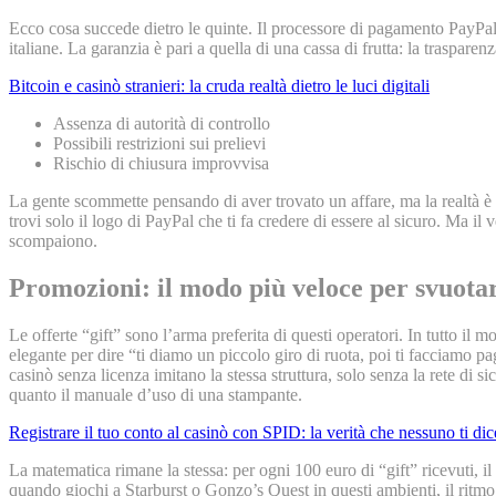
Ecco cosa succede dietro le quinte. Il processore di pagamento PayPal d
italiane. La garanzia è pari a quella di una cassa di frutta: la trasparenz
Bitcoin e casinò stranieri: la cruda realtà dietro le luci digitali
Assenza di autorità di controllo
Possibili restrizioni sui prelievi
Rischio di chiusura improvvisa
La gente scommette pensando di aver trovato un affare, ma la realtà è p
trovi solo il logo di PayPal che ti fa credere di essere al sicuro. Ma i
scompaiono.
Promozioni: il modo più veloce per svuotar
Le offerte “gift” sono l’arma preferita di questi operatori. In tutto 
elegante per dire “ti diamo un piccolo giro di ruota, poi ti facciamo 
casinò senza licenza imitano la stessa struttura, solo senza la rete di 
quanto il manuale d’uso di una stampante.
Registrare il tuo conto al casinò con SPID: la verità che nessuno ti dic
La matematica rimane la stessa: per ogni 100 euro di “gift” ricevuti, il c
quando giochi a Starburst o Gonzo’s Quest in questi ambienti, il ritmo fr