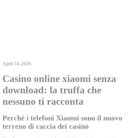
Skip
to
content
April 14, 2026
Casino online xiaomi senza
download: la truffa che
nessuno ti racconta
Perché i telefoni Xiaomi sono il nuovo
terreno di caccia dei casinò