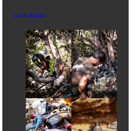
Lavori Recenti