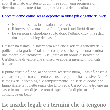
app. Il risultato è lo stesso di un “free spin”: una promessa di
divertimento mentre ti fanno girare la ruota della perdita.
Baccarat demo online senza deposito: la truffa più elegante del web
Non c’è installazione, solo un redirect.
Il browser diventa la tua “app”, con i suoi limiti di memoria.
Le sessioni si chiudono subito dopo l’ultimo click, ma i dati
rimangono nei log del casinò.
Betsson ha testato un’interfaccia web che si adatta a schermi da 5
pollici, ma la grafica è talmente compressa che ogni icona sembra
una macchia di inchiostro. E la “gift” di un bonus di benvenuto?
Un’illusione di valore che si dissolve appena inserisci i tuoi dati
bancari.
Il punto cruciale è che, anche senza scaricare nulla, il casinò riesce a
caricare script di tracciamento e a inserire pubblicità invasive. Non è
la magia della tecnologia, è semplicemente una serie di codici che
fanno girare la roulette senza che tu lo veda. Un po’ come trovare un
sasso in una tasca di jeans: non ti aspetti nulla di più, ma ti fa
comunque un buco.
Le insidie legali e i termini che ti tengono