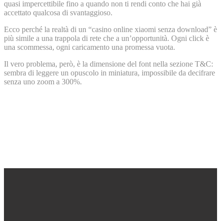
quasi impercettibile fino a quando non ti rendi conto che hai già
accettato qualcosa di svantaggioso.
Ecco perché la realtà di un “casino online xiaomi senza download” è
più simile a una trappola di rete che a un’opportunità. Ogni click è
una scommessa, ogni caricamento una promessa vuota.
Il vero problema, però, è la dimensione del font nella sezione T&C:
sembra di leggere un opuscolo in miniatura, impossibile da decifrare
senza uno zoom a 300%.