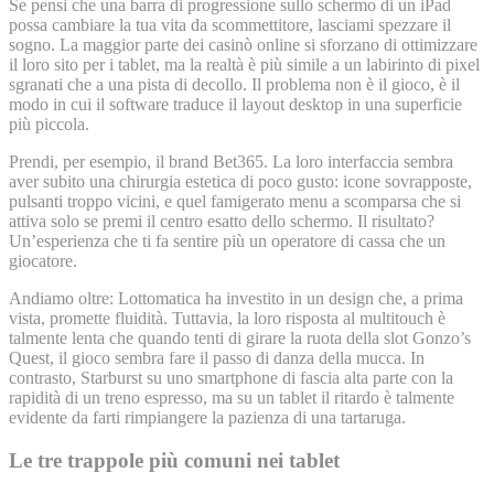
Se pensi che una barra di progressione sullo schermo di un iPad
possa cambiare la tua vita da scommettitore, lasciami spezzare il
sogno. La maggior parte dei casinò online si sforzano di ottimizzare
il loro sito per i tablet, ma la realtà è più simile a un labirinto di pixel
sgranati che a una pista di decollo. Il problema non è il gioco, è il
modo in cui il software traduce il layout desktop in una superficie
più piccola.
Prendi, per esempio, il brand Bet365. La loro interfaccia sembra
aver subito una chirurgia estetica di poco gusto: icone sovrapposte,
pulsanti troppo vicini, e quel famigerato menu a scomparsa che si
attiva solo se premi il centro esatto dello schermo. Il risultato?
Un’esperienza che ti fa sentire più un operatore di cassa che un
giocatore.
Andiamo oltre: Lottomatica ha investito in un design che, a prima
vista, promette fluidità. Tuttavia, la loro risposta al multitouch è
talmente lenta che quando tenti di girare la ruota della slot Gonzo’s
Quest, il gioco sembra fare il passo di danza della mucca. In
contrasto, Starburst su uno smartphone di fascia alta parte con la
rapidità di un treno espresso, ma su un tablet il ritardo è talmente
evidente da farti rimpiangere la pazienza di una tartaruga.
Le tre trappole più comuni nei tablet