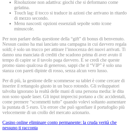
Risoluzione non adattiva: giochi che si deformano come
gelatina.
Touch lag: il tocco si traduce in azioni che arrivano in ritardo
di mezzo secondo.
Menu nascosti: opzioni essenziali sepolte sotto icone
minuscole.
Per non parlare della questione della “gift” di bonus di benvenuto.
Nessun casino ha mai lanciato una campagna in cui davvero regala
soldi; è solo un trucco per attirare l’innocenza dei nuovi arrivati. Ti
danno una manciata di crediti che scadono prima di aver avuto il
tempo di capire se il tavolo paga davvero. E se credi che queste
promo siano qualcosa di generoso, sappi che il “VIP” è solo una
stanza con pareti dipinte di rosso, senza alcun vero lusso.
Per di più, la gestione delle scommesse su tablet è come cercare di
inserire il rettangolo giusto in un buco rotondo. Gli sviluppatori
talvolta ignorano la realtà delle mani di una persona media: le dita
non sono spade laser. Gli input imprecisi portano a clic accidentali,
come premere “scommetti tutto” quando volevi soltanto aumentare
la puntata di 5 euro. Un errore che può sgonfiare il portafoglio più
velocemente di un crollo del mercato azionario.
Casino online eliminare conto permanente: la cruda verità che
nessuno ti racconta