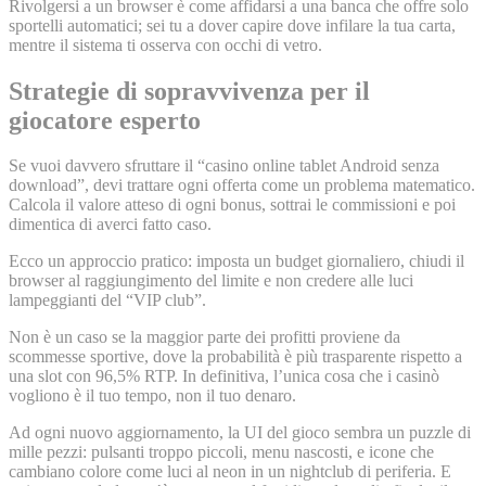
Rivolgersi a un browser è come affidarsi a una banca che offre solo
sportelli automatici; sei tu a dover capire dove infilare la tua carta,
mentre il sistema ti osserva con occhi di vetro.
Strategie di sopravvivenza per il
giocatore esperto
Se vuoi davvero sfruttare il “casino online tablet Android senza
download”, devi trattare ogni offerta come un problema matematico.
Calcola il valore atteso di ogni bonus, sottrai le commissioni e poi
dimentica di averci fatto caso.
Ecco un approccio pratico: imposta un budget giornaliero, chiudi il
browser al raggiungimento del limite e non credere alle luci
lampeggianti del “VIP club”.
Non è un caso se la maggior parte dei profitti proviene da
scommesse sportive, dove la probabilità è più trasparente rispetto a
una slot con 96,5% RTP. In definitiva, l’unica cosa che i casinò
vogliono è il tuo tempo, non il tuo denaro.
Ad ogni nuovo aggiornamento, la UI del gioco sembra un puzzle di
mille pezzi: pulsanti troppo piccoli, menu nascosti, e icone che
cambiano colore come luci al neon in un nightclub di periferia. E