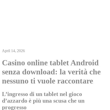
Skip
to
content
April 14, 2026
Casino online tablet Android
senza download: la verità che
nessuno ti vuole raccontare
L’ingresso di un tablet nel gioco
d’azzardo è più una scusa che un
progresso