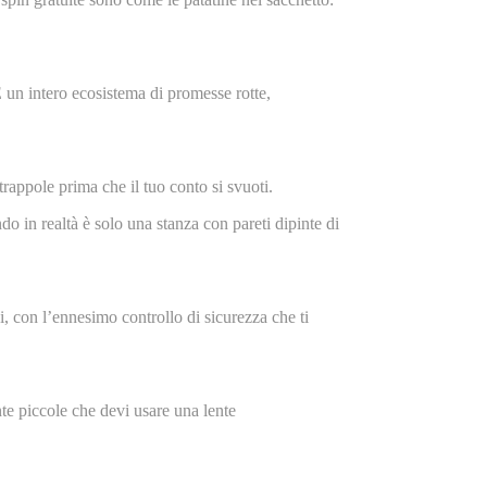
 un intero ecosistema di promesse rotte,
trappole prima che il tuo conto si svuoti.
o in realtà è solo una stanza con pareti dipinte di
i, con l’ennesimo controllo di sicurezza che ti
nte piccole che devi usare una lente