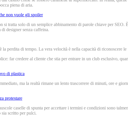
occa piena di aria.
he non vuole gli spoiler
n si tratta solo di un semplice abbinamento di parole chiave per SEO. È
di designer senza caffeina.
la perdita di tempo. La vera velocità è nella capacità di riconoscere le 
e: far credere al cliente che stia per entrare in un club esclusivo, quand
o di plastica
mmediato, ma la realtà rimane un lento trascorrere di minuti, ore e giorn
nza protestare
nuscole caselle di spunta per accettare i termini e condizioni sono talme
sia scritto per pulci.