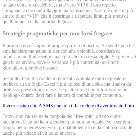
trattato come una celebrità, ma il vero VIP è il loro reparto
compliance che controlla ogni tua transazione. Non c’è nulla di più
amaro di un “VIP” che ti costringe a rispettare limiti più stretti di
quelli imposti dalle autorità di gioco.
Strategie pragmatiche per non farsi fregare
Il primo passo è capire il proprio profilo di rischio. Se sei il tipo che
ama lanciare monetine in slot con alta volatilità, considera di
impostare un limite settimanale più alto, ma resta vigile. Se preferisci
giochi da tavolo, dove la varianza è più contenuta, un limite
giornaliero potrebbe bastare.
Secondo, tieni traccia dei movimenti. Annotare ogni deposito e
prelievo su un foglio Excel è più noioso di una slot, ma ti salva da
brutte sorprese di fine mese. Le piattaforme non ti forniscono un
riepilogo chiaro; devi fare il lavoro di contabile per conto tuo.
Il vero casino non AAMS che non ti fa credere di aver trovato l’oro
Terzo, non cadere nella trappola del “free spin” offerto come
incentivo. È un invito a spendere più, non un regalo. Se ti sembra
troppo bello per essere vero, probabilmente lo è: la slot ti scrosta le
tasche più veloce di un treno in corsa.