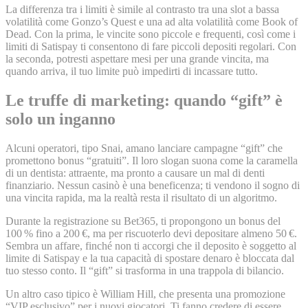
La differenza tra i limiti è simile al contrasto tra una slot a bassa
volatilità come Gonzo’s Quest e una ad alta volatilità come Book of
Dead. Con la prima, le vincite sono piccole e frequenti, così come i
limiti di Satispay ti consentono di fare piccoli depositi regolari. Con
la seconda, potresti aspettare mesi per una grande vincita, ma
quando arriva, il tuo limite può impedirti di incassare tutto.
Le truffe di marketing: quando “gift” è
solo un inganno
Alcuni operatori, tipo Snai, amano lanciare campagne “gift” che
promettono bonus “gratuiti”. Il loro slogan suona come la caramella
di un dentista: attraente, ma pronto a causare un mal di denti
finanziario. Nessun casinò è una beneficenza; ti vendono il sogno di
una vincita rapida, ma la realtà resta il risultato di un algoritmo.
Durante la registrazione su Bet365, ti propongono un bonus del
100 % fino a 200 €, ma per riscuoterlo devi depositare almeno 50 €.
Sembra un affare, finché non ti accorgi che il deposito è soggetto al
limite di Satispay e la tua capacità di spostare denaro è bloccata dal
tuo stesso conto. Il “gift” si trasforma in una trappola di bilancio.
Un altro caso tipico è William Hill, che presenta una promozione
“VIP esclusivo” per i nuovi giocatori. Ti fanno credere di essere