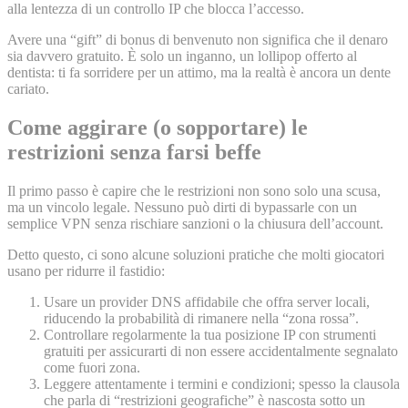
alla lentezza di un controllo IP che blocca l’accesso.
Avere una “gift” di bonus di benvenuto non significa che il denaro
sia davvero gratuito. È solo un inganno, un lollipop offerto al
dentista: ti fa sorridere per un attimo, ma la realtà è ancora un dente
cariato.
Come aggirare (o sopportare) le
restrizioni senza farsi beffe
Il primo passo è capire che le restrizioni non sono solo una scusa,
ma un vincolo legale. Nessuno può dirti di bypassarle con un
semplice VPN senza rischiare sanzioni o la chiusura dell’account.
Detto questo, ci sono alcune soluzioni pratiche che molti giocatori
usano per ridurre il fastidio:
Usare un provider DNS affidabile che offra server locali,
riducendo la probabilità di rimanere nella “zona rossa”.
Controllare regolarmente la tua posizione IP con strumenti
gratuiti per assicurarti di non essere accidentalmente segnalato
come fuori zona.
Leggere attentamente i termini e condizioni; spesso la clausola
che parla di “restrizioni geografiche” è nascosta sotto un