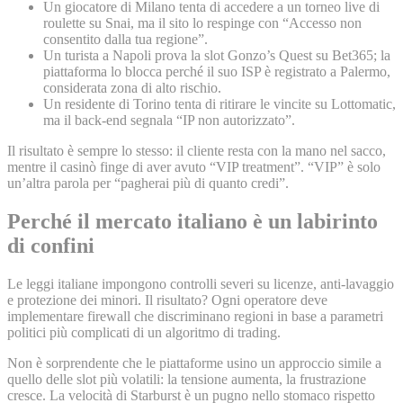
Un giocatore di Milano tenta di accedere a un torneo live di
roulette su Snai, ma il sito lo respinge con “Accesso non
consentito dalla tua regione”.
Un turista a Napoli prova la slot Gonzo’s Quest su Bet365; la
piattaforma lo blocca perché il suo ISP è registrato a Palermo,
considerata zona di alto rischio.
Un residente di Torino tenta di ritirare le vincite su Lottomatic,
ma il back‑end segnala “IP non autorizzato”.
Il risultato è sempre lo stesso: il cliente resta con la mano nel sacco,
mentre il casinò finge di aver avuto “VIP treatment”. “VIP” è solo
un’altra parola per “pagherai più di quanto credi”.
Perché il mercato italiano è un labirinto
di confini
Le leggi italiane impongono controlli severi su licenze, anti‑lavaggio
e protezione dei minori. Il risultato? Ogni operatore deve
implementare firewall che discriminano regioni in base a parametri
politici più complicati di un algoritmo di trading.
Non è sorprendente che le piattaforme usino un approccio simile a
quello delle slot più volatili: la tensione aumenta, la frustrazione
cresce. La velocità di Starburst è un pugno nello stomaco rispetto