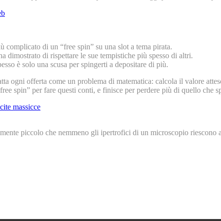
eb
iù complicato di un “free spin” su una slot a tema pirata.
a dimostrato di rispettare le sue tempistiche più spesso di altri.
esso è solo una scusa per spingerti a depositare di più.
tta ogni offerta come un problema di matematica: calcola il valore atteso
“free spin” per fare questi conti, e finisce per perdere più di quello che 
ncite massicce
talmente piccolo che nemmeno gli ipertrofici di un microscopio riescono 