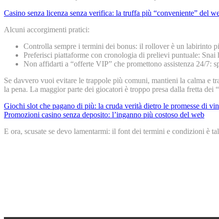
Casino senza licenza senza verifica: la truffa più “conveniente” del w
Alcuni accorgimenti pratici:
Controlla sempre i termini dei bonus: il rollover è un labirinto p
Preferisci piattaforme con cronologia di prelievi puntuale: Snai h
Non affidarti a “offerte VIP” che promettono assistenza 24/7: sp
Se davvero vuoi evitare le trappole più comuni, mantieni la calma e tra
la pena. La maggior parte dei giocatori è troppo presa dalla fretta dei 
Giochi slot che pagano di più: la cruda verità dietro le promesse di vi
Promozioni casino senza deposito: l’inganno più costoso del web
E ora, scusate se devo lamentarmi: il font dei termini e condizioni è 