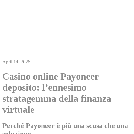
Skip
to
content
April 14, 2026
Casino online Payoneer
deposito: l’ennesimo
stratagemma della finanza
virtuale
Perché Payoneer è più una scusa che una
soluzione