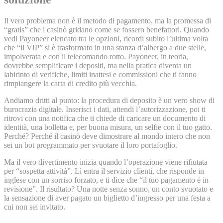
Il vero problema non è il metodo di pagamento, ma la promessa di
“gratis” che i casinò gridano come se fossero benefattori. Quando
vedi Payoneer elencato tra le opzioni, ricordi subito l’ultima volta
che “il VIP” si è trasformato in una stanza d’albergo a due stelle,
impolverata e con il telecomando rotto. Payoneer, in teoria,
dovrebbe semplificare i depositi, ma nella pratica diventa un
labirinto di verifiche, limiti inattesi e commissioni che ti fanno
rimpiangere la carta di credito più vecchia.
Andiamo dritti al punto: la procedura di deposito è un vero show di
burocrazia digitale. Inserisci i dati, attendi l’autorizzazione, poi ti
ritrovi con una notifica che ti chiede di caricare un documento di
identità, una bolletta e, per buona misura, un selfie con il tuo gatto.
Perché? Perché il casinò deve dimostrare al mondo intero che non
sei un bot programmato per svuotare il loro portafoglio.
Ma il vero divertimento inizia quando l’operazione viene rifiutata
per “sospetta attività”. Lì entra il servizio clienti, che risponde in
inglese con un sorriso forzato, e ti dice che “il tuo pagamento è in
revisione”. Il risultato? Una notte senza sonno, un conto svuotato e
la sensazione di aver pagato un biglietto d’ingresso per una festa a
cui non sei invitato.