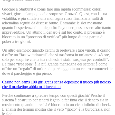
Giocare a Starburst è come fare una rapida scommessa: colori
vivaci, giocate lampo, poche sorprese. Gonzo’s Quest, con la sua
volatilità, è più simile a una montagna russa finanziaria: salti di
adrenalina seguiti da discese brutte. Entrambe le slot mostrano
quanto l’esperienza di un deposito Payoneer possa essere altrettanto
imprevedibile. Un attimo il denaro è sul tuo conto, il prossimo è
bloccato in un “processo di verifica” più lungo di una partita di
poker a tre giorni.
Un altro esempio: quando cerchi di prelevare i tuoi vinciti, il casinò
ti offre un “fast withdrawal” che si trasforma in un’attesa di 48 ore,
solo per scoprire che la tua richiesta è stata “sospesa per controlli”.
La frase “free spin” è la più grande menzogna del settore: è come
offrire un “regalo” di un’ora di parcheggio in un centro commerciale
dove il parcheggio è già pieno.
Casino non aams 100 giri gratis senza deposito: il trucco più noioso
che il marketing abbia mai inventato
Perché continuare a sprecare tempo con questi giochi? Perché il
sistema è costruito per tenerti legato, a far finta che il denaro sia in
movimento quando in realtà è bloccato in un ciclo infinito di check.
L’analisi dei termini mostra che il vero “gioco” è la burocrazia, non
le slot.