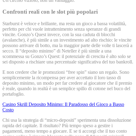
Un circolo vizioso, non un vantaggio.
Confronti reali con le slot più popolari
Starburst è veloce e brillante, ma resta un gioco a bassa volatilità,
perfetto per chi vuole intrattenimento senza speranze di grandi
vincite. Gonzo’s Quest invece, con la sua caduta di blocchi
(avalanche), è più simile a un investimento ad alto rischio: le vincite
possono arrivare di botto, ma la maggior parte delle volte ti lascerà a
secco. Il “deposito minimo” di Neteller è più simile a una
scommessa su Gonzo’s Quest: il potenziale di crescita è alto solo se
sei disposto a rischiare una percentuale significativa del tuo bankroll.
E non credere che le promozioni “free spin” siano un regalo. Sono
semplicemente la ricompensa per aver accettato il loro tasso di
deposito minimo, un modo per far credere al giocatore che il premio
è reale, quando in realtà è un semplice spillo di cotone nel buco del
portafoglio.
Casino Skrill Deposito Minimo: Il Paradosso del Gioco a Basso
Costo
Chi usa la strategia di “micro‑depositi” sperimenta una dissoluzione
rapida del capitale. Il risultato? Più tempo speso a gestire i
pagamenti, meno tempo a giocare. E se ti accorgi che il tuo conto