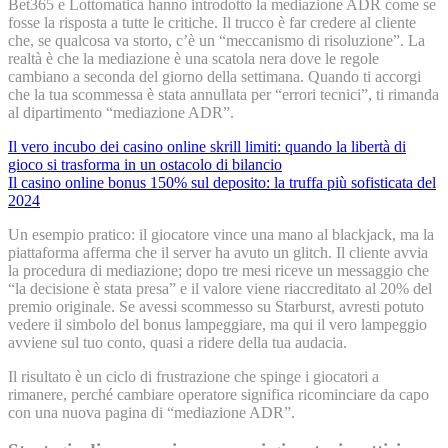
Bet365 e Lottomatica hanno introdotto la mediazione ADR come se
fosse la risposta a tutte le critiche. Il trucco è far credere al cliente
che, se qualcosa va storto, c’è un “meccanismo di risoluzione”. La
realtà è che la mediazione è una scatola nera dove le regole
cambiano a seconda del giorno della settimana. Quando ti accorgi
che la tua scommessa è stata annullata per “errori tecnici”, ti rimanda
al dipartimento “mediazione ADR”.
Il vero incubo dei casino online skrill limiti: quando la libertà di
gioco si trasforma in un ostacolo di bilancio
Il casino online bonus 150% sul deposito: la truffa più sofisticata del
2024
Un esempio pratico: il giocatore vince una mano al blackjack, ma la
piattaforma afferma che il server ha avuto un glitch. Il cliente avvia
la procedura di mediazione; dopo tre mesi riceve un messaggio che
“la decisione è stata presa” e il valore viene riaccreditato al 20% del
premio originale. Se avessi scommesso su Starburst, avresti potuto
vedere il simbolo del bonus lampeggiare, ma qui il vero lampeggio
avviene sul tuo conto, quasi a ridere della tua audacia.
Il risultato è un ciclo di frustrazione che spinge i giocatori a
rimanere, perché cambiare operatore significa ricominciare da capo
con una nuova pagina di “mediazione ADR”.