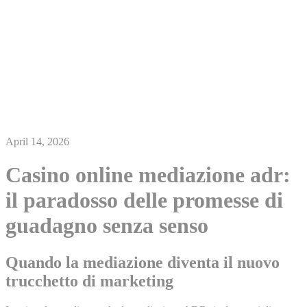
Skip
to
content
April 14, 2026
Casino online mediazione adr:
il paradosso delle promesse di
guadagno senza senso
Quando la mediazione diventa il nuovo
trucchetto di marketing