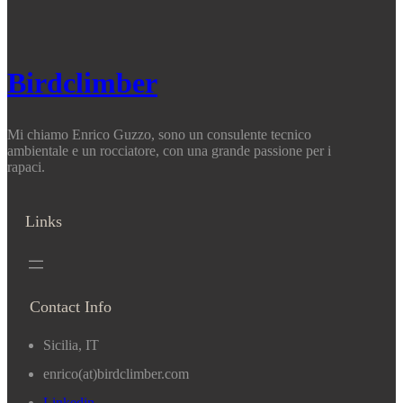
Birdclimber
Mi chiamo Enrico Guzzo, sono un consulente tecnico
ambientale e un rocciatore, con una grande passione per i
rapaci.
Links
Contact Info
Sicilia, IT
enrico(at)birdclimber.com
Linkedin