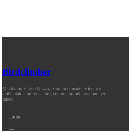
Birdclimber
Mi chiamo Enrico Guzzo, sono un consulente tecnico
ambientale e un rocciatore, con una grande passione per i
rapaci.
Links