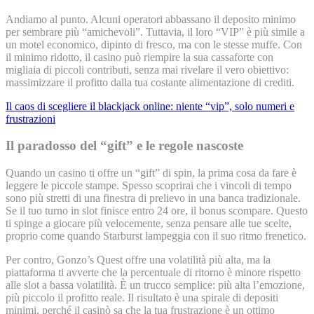
Andiamo al punto. Alcuni operatori abbassano il deposito minimo
per sembrare più “amichevoli”. Tuttavia, il loro “VIP” è più simile a
un motel economico, dipinto di fresco, ma con le stesse muffe. Con
il minimo ridotto, il casino può riempire la sua cassaforte con
migliaia di piccoli contributi, senza mai rivelare il vero obiettivo:
massimizzare il profitto dalla tua costante alimentazione di crediti.
Il caos di scegliere il blackjack online: niente “vip”, solo numeri e
frustrazioni
Il paradosso del “gift” e le regole nascoste
Quando un casino ti offre un “gift” di spin, la prima cosa da fare è
leggere le piccole stampe. Spesso scoprirai che i vincoli di tempo
sono più stretti di una finestra di prelievo in una banca tradizionale.
Se il tuo turno in slot finisce entro 24 ore, il bonus scompare. Questo
ti spinge a giocare più velocemente, senza pensare alle tue scelte,
proprio come quando Starburst lampeggia con il suo ritmo frenetico.
Per contro, Gonzo’s Quest offre una volatilità più alta, ma la
piattaforma ti avverte che la percentuale di ritorno è minore rispetto
alle slot a bassa volatilità. È un trucco semplice: più alta l’emozione,
più piccolo il profitto reale. Il risultato è una spirale di depositi
minimi, perché il casinò sa che la tua frustrazione è un ottimo