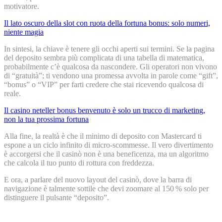
motivatore.
Il lato oscuro della slot con ruota della fortuna bonus: solo numeri,
niente magia
In sintesi, la chiave è tenere gli occhi aperti sui termini. Se la pagina
del deposito sembra più complicata di una tabella di matematica,
probabilmente c’è qualcosa da nascondere. Gli operatori non vivono
di “gratuità”; ti vendono una promessa avvolta in parole come “gift”,
“bonus” o “VIP” per farti credere che stai ricevendo qualcosa di
reale.
Il casino neteller bonus benvenuto è solo un trucco di marketing,
non la tua prossima fortuna
Alla fine, la realtà è che il minimo di deposito con Mastercard ti
espone a un ciclo infinito di micro‑scommesse. Il vero divertimento
è accorgersi che il casinò non è una beneficenza, ma un algoritmo
che calcola il tuo punto di rottura con freddezza.
E ora, a parlare del nuovo layout del casinò, dove la barra di
navigazione è talmente sottile che devi zoomare al 150 % solo per
distinguere il pulsante “deposito”.