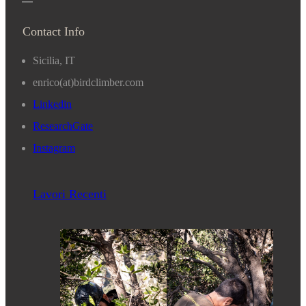
Contact Info
Sicilia, IT
enrico(at)birdclimber.com
Linkedin
ResearchGate
Instagram
Lavori Recenti