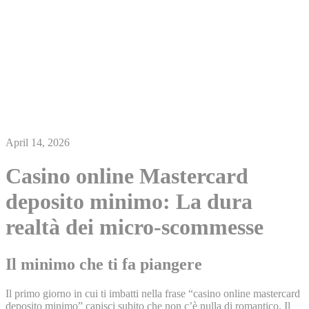
Skip
to
content
April 14, 2026
Casino online Mastercard
deposito minimo: La dura
realtà dei micro‑scommesse
Il minimo che ti fa piangere
Il primo giorno in cui ti imbatti nella frase “casino online mastercard
deposito minimo” capisci subito che non c’è nulla di romantico. Il