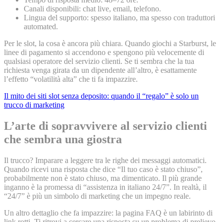
Canali disponibili: chat live, email, telefono.
Lingua del supporto: spesso italiano, ma spesso con traduttori
automated.
Per le slot, la cosa è ancora più chiara. Quando giochi a Starburst, le
linee di pagamento si accendono e spengono più velocemente di
qualsiasi operatore del servizio clienti. Se ti sembra che la tua
richiesta venga girata da un dipendente all’altro, è esattamente
l’effetto “volatilità alta” che ti fa impazzire.
Il mito dei siti slot senza deposito: quando il “regalo” è solo un
trucco di marketing
L’arte di sopravvivere al servizio clienti
che sembra una giostra
Il trucco? Imparare a leggere tra le righe dei messaggi automatici.
Quando ricevi una risposta che dice “Il tuo caso è stato chiuso”,
probabilmente non è stato chiuso, ma dimenticato. Il più grande
inganno è la promessa di “assistenza in italiano 24/7”. In realtà, il
“24/7” è più un simbolo di marketing che un impegno reale.
Un altro dettaglio che fa impazzire: la pagina FAQ è un labirinto di
link rotti. Ti ritrovi a cercare una risposta su un problema di prelievo,