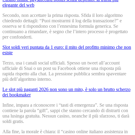
elegante del web
Secondo, non accettare la prima risposta. Sfida il loro algoritmo
chiedendo dettagli: “Puoi mostrarmi il log della transazione?” e
osserva se ti rispondono con l’ennesima formula generica. Se
continuano a rimandare, è segno che l’intero processo è progettato
per confonderti.
Slot soldi veri puntata da 1 euro: il mito del profitto minimo che non
esiste
Terzo, usa i canali social ufficiali. Spesso un tweet all’account
ufficiale di Snai o un post su Facebook ottiene una risposta più
rapida rispetto alla chat. La pressione pubblica sembra spaventare
più dell’algoritmo interno.
Le slot più paganti 2026 non sono un mito, è solo un brutto scherzo
dei bookmaker
Infine, impara a riconoscere i “tasti di emergenza”. Se una risposta
contiene la parola “gift”, sappi che stanno cercando di distrarti con
una lusinga gratuita. Nessun casino, neanche il più sfarzoso, ti darà
soldi gratis.
Alla fine, la morale è chiara: il “casino online italiano assistenza in