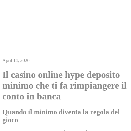
Skip
to
content
April 14, 2026
Il casino online hype deposito
minimo che ti fa rimpiangere il
conto in banca
Quando il minimo diventa la regola del
gioco