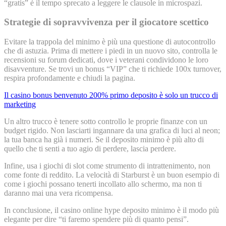
“gratis” è il tempo sprecato a leggere le clausole in microspazi.
Strategie di sopravvivenza per il giocatore scettico
Evitare la trappola del minimo è più una questione di autocontrollo
che di astuzia. Prima di mettere i piedi in un nuovo sito, controlla le
recensioni su forum dedicati, dove i veterani condividono le loro
disavventure. Se trovi un bonus “VIP” che ti richiede 100x turnover,
respira profondamente e chiudi la pagina.
Il casino bonus benvenuto 200% primo deposito è solo un trucco di
marketing
Un altro trucco è tenere sotto controllo le proprie finanze con un
budget rigido. Non lasciarti ingannare da una grafica di luci al neon;
la tua banca ha già i numeri. Se il deposito minimo è più alto di
quello che ti senti a tuo agio di perdere, lascia perdere.
Infine, usa i giochi di slot come strumento di intrattenimento, non
come fonte di reddito. La velocità di Starburst è un buon esempio di
come i giochi possano tenerti incollato allo schermo, ma non ti
daranno mai una vera ricompensa.
In conclusione, il casino online hype deposito minimo è il modo più
elegante per dire “ti faremo spendere più di quanto pensi”.