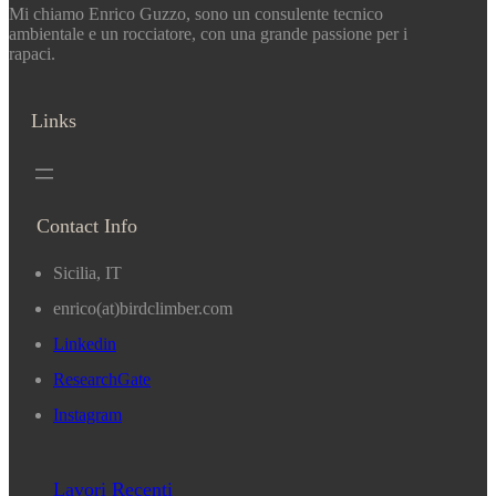
Mi chiamo Enrico Guzzo, sono un consulente tecnico
ambientale e un rocciatore, con una grande passione per i
rapaci.
Links
Contact Info
Sicilia, IT
enrico(at)birdclimber.com
Linkedin
ResearchGate
Instagram
Lavori Recenti