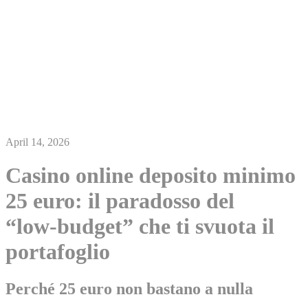
Skip
to
content
April 14, 2026
Casino online deposito minimo
25 euro: il paradosso del
“low‑budget” che ti svuota il
portafoglio
Perché 25 euro non bastano a nulla