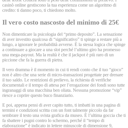
casinò online gestiscono la tua esperienza come un algoritmo di
credito: ti danno poco, ti chiedono molto.
Il vero costo nascosto del minimo di 25€
Non dimenticare la psicologia del “primo deposito”. La sensazione
di aver investito qualcosa di “significativo” ti spinge a restare più a
lungo, a ignorare le probabilità avverse. È la stessa logica che spinge
a continuare a giocare a una slot perché l’ultimo giro ha promesso
una mega‑payout. Ma la realtà è che il jackpot è più raro di un
piccione che fa la guerra di pietra.
Il vero dramma è il momento in cui ti rendi conto che il tuo “gioco”
non è altro che una serie di micro‑transazioni progettate per drenare
il tuo saldo. Le restrizioni di prelievo, la richiesta di verifiche
documentali e il tempo di attesa per l’erogazione dei fondi sono tutte
ingranaggi di una macchina ben oliata. Nessuna promozione “vip”
riesce a coprire questo buco finanziario.
E poi, appena pensi di aver capito tutto, ti imbatti in una pagina di
termini e condizioni scritta con un font talmente piccolo da far
sembrare il testo una svista grafica da museo. È l’ultima goccia che ti
fa sbattere i pugni contro lo schermo, perché il “tempo di
elaborazione” è indicato in lettere minuscole di dimensione 9,