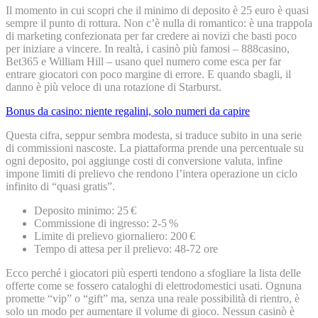
Il momento in cui scopri che il minimo di deposito è 25 euro è quasi
sempre il punto di rottura. Non c’è nulla di romantico: è una trappola
di marketing confezionata per far credere ai novizi che basti poco
per iniziare a vincere. In realtà, i casinò più famosi – 888casino,
Bet365 e William Hill – usano quel numero come esca per far
entrare giocatori con poco margine di errore. E quando sbagli, il
danno è più veloce di una rotazione di Starburst.
Bonus da casino: niente regalini, solo numeri da capire
Questa cifra, seppur sembra modesta, si traduce subito in una serie
di commissioni nascoste. La piattaforma prende una percentuale su
ogni deposito, poi aggiunge costi di conversione valuta, infine
impone limiti di prelievo che rendono l’intera operazione un ciclo
infinito di “quasi gratis”.
Deposito minimo: 25 €
Commissione di ingresso: 2‑5 %
Limite di prelievo giornaliero: 200 €
Tempo di attesa per il prelievo: 48‑72 ore
Ecco perché i giocatori più esperti tendono a sfogliare la lista delle
offerte come se fossero cataloghi di elettrodomestici usati. Ognuna
promette “vip” o “gift” ma, senza una reale possibilità di rientro, è
solo un modo per aumentare il volume di gioco. Nessun casinò è