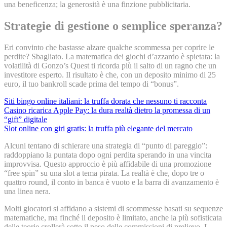
una beneficenza; la generosità è una finzione pubblicitaria.
Strategie di gestione o semplice speranza?
Eri convinto che bastasse alzare qualche scommessa per coprire le
perdite? Sbagliato. La matematica dei giochi d’azzardo è spietata: la
volatilità di Gonzo’s Quest ti ricorda più il salto di un ragno che un
investitore esperto. Il risultato è che, con un deposito minimo di 25
euro, il tuo bankroll scade prima del tempo di “bonus”.
Siti bingo online italiani: la truffa dorata che nessuno ti racconta
Casino ricarica Apple Pay: la dura realtà dietro la promessa di un
“gift” digitale
Slot online con giri gratis: la truffa più elegante del mercato
Alcuni tentano di schierare una strategia di “punto di pareggio”:
raddoppiano la puntata dopo ogni perdita sperando in una vincita
improvvisa. Questo approccio è più affidabile di una promozione
“free spin” su una slot a tema pirata. La realtà è che, dopo tre o
quattro round, il conto in banca è vuoto e la barra di avanzamento è
una linea nera.
Molti giocatori si affidano a sistemi di scommesse basati su sequenze
matematiche, ma finché il deposito è limitato, anche la più sofisticata
delle teorie crollerà sotto il peso delle commissioni di prelievo. I