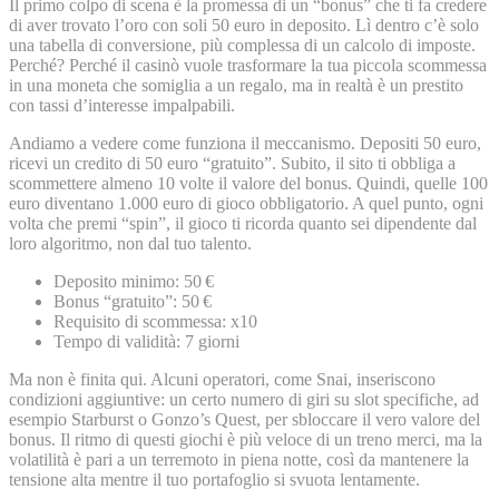
Il primo colpo di scena è la promessa di un “bonus” che ti fa credere
di aver trovato l’oro con soli 50 euro in deposito. Lì dentro c’è solo
una tabella di conversione, più complessa di un calcolo di imposte.
Perché? Perché il casinò vuole trasformare la tua piccola scommessa
in una moneta che somiglia a un regalo, ma in realtà è un prestito
con tassi d’interesse impalpabili.
Andiamo a vedere come funziona il meccanismo. Depositi 50 euro,
ricevi un credito di 50 euro “gratuito”. Subito, il sito ti obbliga a
scommettere almeno 10 volte il valore del bonus. Quindi, quelle 100
euro diventano 1.000 euro di gioco obbligatorio. A quel punto, ogni
volta che premi “spin”, il gioco ti ricorda quanto sei dipendente dal
loro algoritmo, non dal tuo talento.
Deposito minimo: 50 €
Bonus “gratuito”: 50 €
Requisito di scommessa: x10
Tempo di validità: 7 giorni
Ma non è finita qui. Alcuni operatori, come Snai, inseriscono
condizioni aggiuntive: un certo numero di giri su slot specifiche, ad
esempio Starburst o Gonzo’s Quest, per sbloccare il vero valore del
bonus. Il ritmo di questi giochi è più veloce di un treno merci, ma la
volatilità è pari a un terremoto in piena notte, così da mantenere la
tensione alta mentre il tuo portafoglio si svuota lentamente.