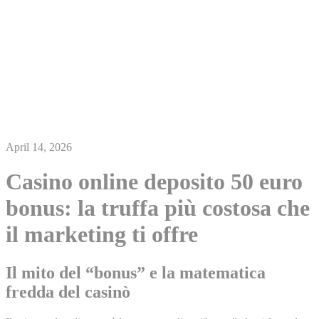
Skip
to
content
April 14, 2026
Casino online deposito 50 euro
bonus: la truffa più costosa che
il marketing ti offre
Il mito del “bonus” e la matematica
fredda del casinò