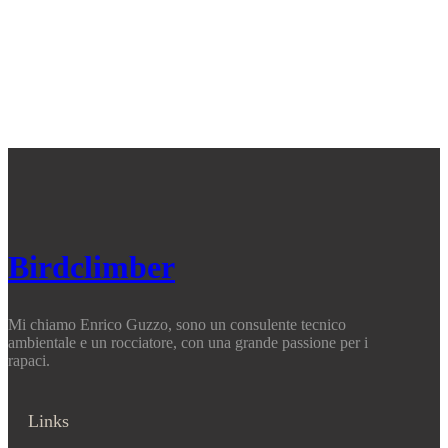
Birdclimber
Mi chiamo Enrico Guzzo, sono un consulente tecnico
ambientale e un rocciatore, con una grande passione per i
rapaci.
Links