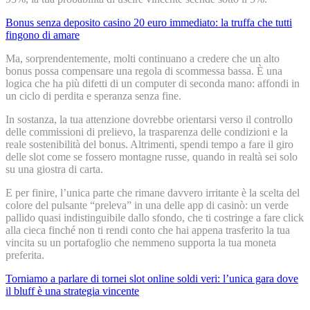
Bonus senza deposito casino 20 euro immediato: la truffa che tutti
fingono di amare
Ma, sorprendentemente, molti continuano a credere che un alto
bonus possa compensare una regola di scommessa bassa. È una
logica che ha più difetti di un computer di seconda mano: affondi in
un ciclo di perdita e speranza senza fine.
In sostanza, la tua attenzione dovrebbe orientarsi verso il controllo
delle commissioni di prelievo, la trasparenza delle condizioni e la
reale sostenibilità del bonus. Altrimenti, spendi tempo a fare il giro
delle slot come se fossero montagne russe, quando in realtà sei solo
su una giostra di carta.
E per finire, l’unica parte che rimane davvero irritante è la scelta del
colore del pulsante “preleva” in una delle app di casinò: un verde
pallido quasi indistinguibile dallo sfondo, che ti costringe a fare click
alla cieca finché non ti rendi conto che hai appena trasferito la tua
vincita su un portafoglio che nemmeno supporta la tua moneta
preferita.
Torniamo a parlare di tornei slot online soldi veri: l’unica gara dove
il bluff è una strategia vincente