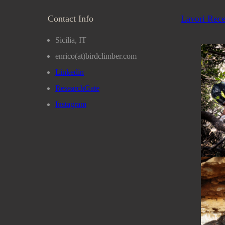
Contact Info
Lavori Rece
Sicilia, IT
enrico(at)birdclimber.com
Linkedin
ResearchGate
Instagram