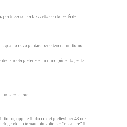
poi ti lasciano a braccetto con la realtà dei
iti: quanto devo puntare per ottenere un ritorno
tre la ruota preferisce un ritmo più lento per far
e un vero valore.
ritorno, oppure il blocco dei prelievi per 48 ore
tringendoti a tornare più volte per “riscattare” il