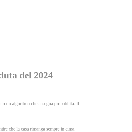
nduta del 2024
solo un algoritmo che assegna probabilità. Il
antire che la casa rimanga sempre in cima.