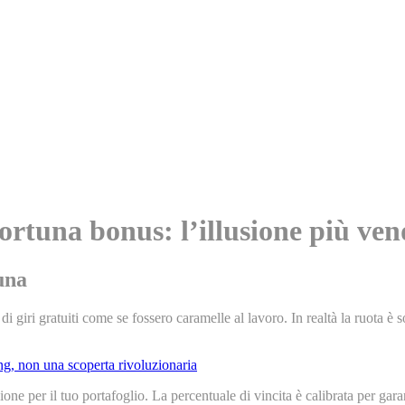
 fortuna bonus: l’illusione più ve
una
di giri gratuiti come se fossero caramelle al lavoro. In realtà la ruota è 
ng, non una scoperta rivoluzionaria
ne per il tuo portafoglio. La percentuale di vincita è calibrata per gar