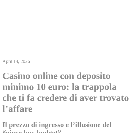
Skip
to
content
April 14, 2026
Casino online con deposito
minimo 10 euro: la trappola
che ti fa credere di aver trovato
l’affare
Il prezzo di ingresso e l’illusione del
“gioco low‑budget”