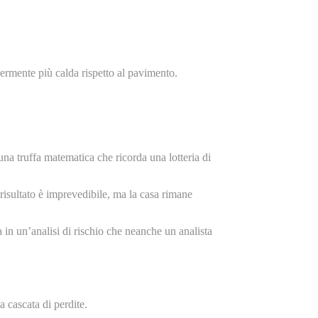
germente più calda rispetto al pavimento.
na truffa matematica che ricorda una lotteria di
l risultato è imprevedibile, ma la casa rimane
a in un’analisi di rischio che neanche un analista
 cascata di perdite.