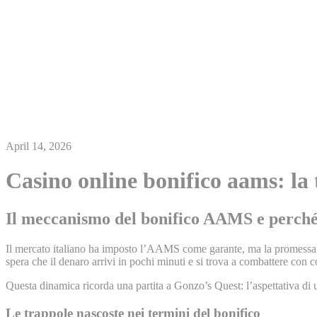
Skip
to
content
April 14, 2026
Casino online bonifico aams: la 
Il meccanismo del bonifico AAMS e perché 
Il mercato italiano ha imposto l’AAMS come garante, ma la promessa di u
spera che il denaro arrivi in pochi minuti e si trova a combattere con 
Questa dinamica ricorda una partita a Gonzo’s Quest: l’aspettativa di u
Le trappole nascoste nei termini del bonifico